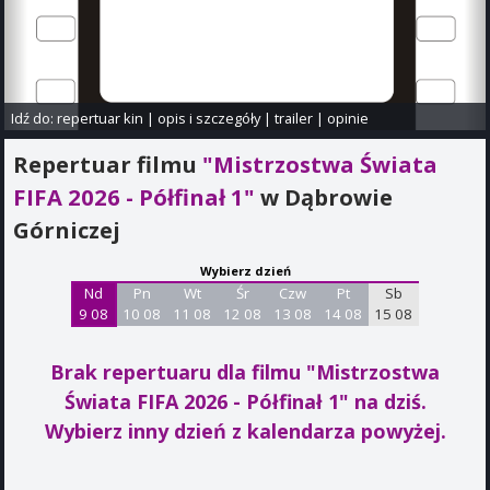
Idź do:
repertuar kin
|
opis i szczegóły
|
trailer
|
opinie
Repertuar filmu
"Mistrzostwa Świata
FIFA 2026 - Półfinał 1"
w Dąbrowie
Górniczej
Wybierz dzień
Nd
Pn
Wt
Śr
Czw
Pt
Sb
9 08
10 08
11 08
12 08
13 08
14 08
15 08
Brak repertuaru dla filmu "Mistrzostwa
Świata FIFA 2026 - Półfinał 1"
na dziś.
Wybierz inny dzień z kalendarza powyżej.