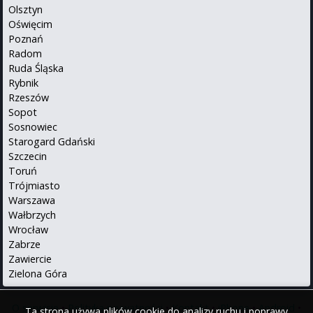
Olsztyn
Oświęcim
Poznań
Radom
Ruda Śląska
Rybnik
Rzeszów
Sopot
Sosnowiec
Starogard Gdański
Szczecin
Toruń
Trójmiasto
Warszawa
Wałbrzych
Wrocław
Zabrze
Zawiercie
Zielona Góra
O serwisie
•
Polityka prywatności
•
Kontakt
•
iPhone
•
Android
•
Ta strona używa plików cookie do analizy ruchu i poprawy