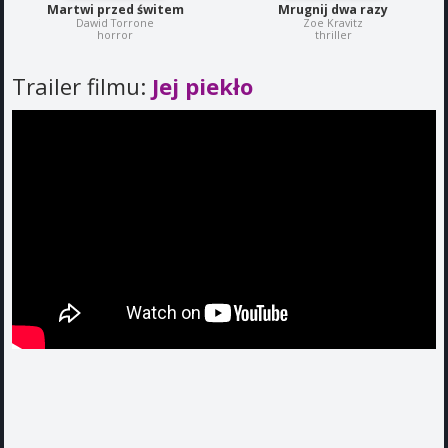
Martwi przed świtem
Mrugnij dwa razy
Dawid Torrone
Zoe Kravitz
horror
thriller
Trailer filmu:
Jej piekło