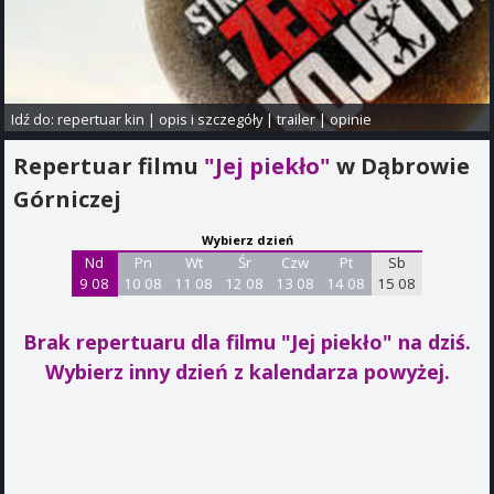
Idź do:
repertuar kin
|
opis i szczegóły
|
trailer
|
opinie
Repertuar filmu
"Jej piekło"
w Dąbrowie
Górniczej
Wybierz dzień
Nd
Pn
Wt
Śr
Czw
Pt
Sb
9 08
10 08
11 08
12 08
13 08
14 08
15 08
Brak repertuaru dla filmu "Jej piekło"
na dziś.
Wybierz inny dzień z kalendarza powyżej.