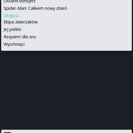
Ostatni konsjerż
Spider-Man: Całkiem nowy dzień
24 lipca
Ekipa zwierzaków
Jej piekło
Requiem dla snu
Wyschnięci