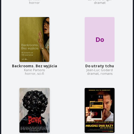
horror
dramat
Do
Backrooms. Bez wyjścia
Do utraty tchu
Kane Parsons
Jean-Luc Godard
horror, sci-fi
dramat, romans