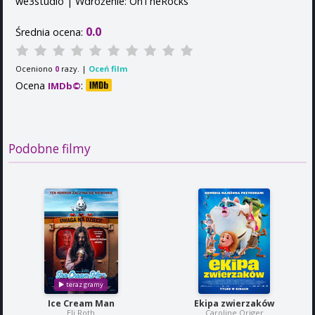
we3studio | Wdrożenie: OnTheRocks
0.0
Średnia ocena:
Oceniono
razy. |
Oceń film
0
Ocena
:
IMDb©
Podobne filmy
Ice Cream Man
Ekipa zwierzaków
Eli Roth
Caroline Origer