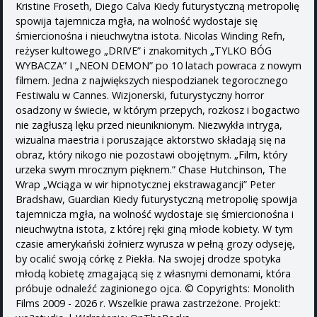
Kristine Froseth, Diego Calva Kiedy futurystyczną metropolię
spowija tajemnicza mgła, na wolność wydostaje się
śmiercionośna i nieuchwytna istota. Nicolas Winding Refn,
reżyser kultowego „DRIVE” i znakomitych „TYLKO BÓG
WYBACZA” I „NEON DEMON” po 10 latach powraca z nowym
filmem. Jedna z największych niespodzianek tegorocznego
Festiwalu w Cannes. Wizjonerski, futurystyczny horror
osadzony w świecie, w którym przepych, rozkosz i bogactwo
nie zagłuszą lęku przed nieuniknionym. Niezwykła intryga,
wizualna maestria i poruszające aktorstwo składają się na
obraz, który nikogo nie pozostawi obojętnym. „Film, który
urzeka swym mrocznym pięknem.” Chase Hutchinson, The
Wrap „Wciąga w wir hipnotycznej ekstrawagancji” Peter
Bradshaw, Guardian Kiedy futurystyczną metropolię spowija
tajemnicza mgła, na wolność wydostaje się śmiercionośna i
nieuchwytna istota, z której ręki giną młode kobiety. W tym
czasie amerykański żołnierz wyrusza w pełną grozy odyseję,
by ocalić swoją córkę z Piekła. Na swojej drodze spotyka
młodą kobietę zmagającą się z własnymi demonami, która
próbuje odnaleźć zaginionego ojca. © Copyrights: Monolith
Films 2009 - 2026 r. Wszelkie prawa zastrzeżone. Projekt: