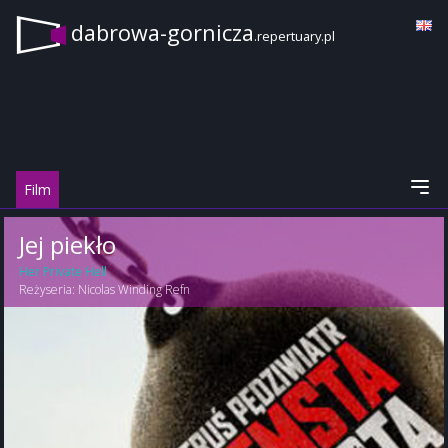
dabrowa-gornicza
.repertuary.pl
Film
Jej piekło
Her Private Hell
Reżyseria:
Nicolas Winding Refn