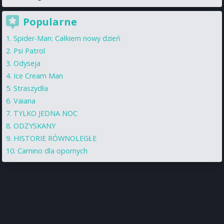
Popularne
Spider-Man: Całkiem nowy dzień
Psi Patrol
Odyseja
Ice Cream Man
Straszydła
Vaiana
TYLKO JEDNA NOC
ODZYSKANY
HISTORIE RÓWNOLEGŁE
Camino dla opornych