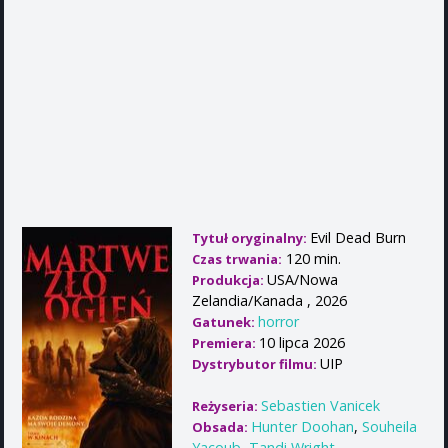
Evil Dead Burn
Tytuł oryginalny:
120 min.
Czas trwania:
USA/Nowa
Produkcja:
Zelandia/Kanada , 2026
horror
Gatunek:
10 lipca 2026
Premiera:
UIP
Dystrybutor filmu:
Sebastien Vanicek
Reżyseria:
Hunter Doohan
,
Souheila
Obsada:
Yacoub
,
Tandi Wright