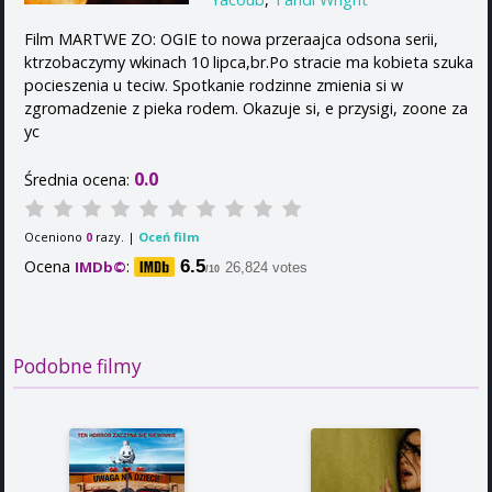
Film MARTWE ZO: OGIE to nowa przeraajca odsona serii,
ktrzobaczymy wkinach 10 lipca,br.Po stracie ma kobieta szuka
pocieszenia u teciw. Spotkanie rodzinne zmienia si w
zgromadzenie z pieka rodem. Okazuje si, e przysigi, zoone za
yc
0.0
Średnia ocena:
Oceniono
razy. |
Oceń film
0
Ocena
:
6.5
IMDb©
26,824 votes
/10
Podobne filmy