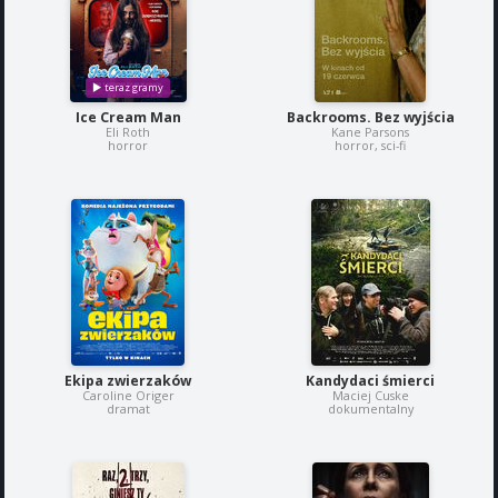
Ice Cream Man
Backrooms. Bez wyjścia
Eli Roth
Kane Parsons
horror
horror, sci-fi
Ekipa zwierzaków
Kandydaci śmierci
Caroline Origer
Maciej Cuske
dramat
dokumentalny