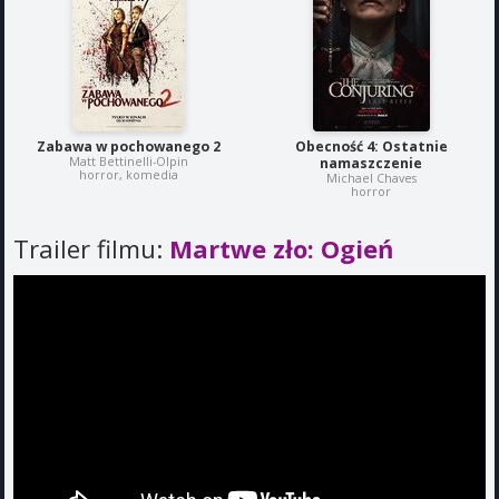
Zabawa w pochowanego 2
Obecność 4: Ostatnie
Matt Bettinelli-Olpin
namaszczenie
horror, komedia
Michael Chaves
horror
Trailer filmu:
Martwe zło: Ogień