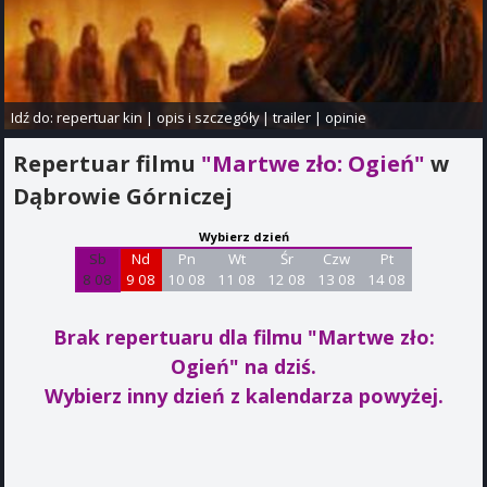
Idź do:
repertuar kin
|
opis i szczegóły
|
trailer
|
opinie
Repertuar filmu
"Martwe zło: Ogień"
w
Dąbrowie Górniczej
Wybierz dzień
Sb
Nd
Pn
Wt
Śr
Czw
Pt
8 08
9 08
10 08
11 08
12 08
13 08
14 08
Brak repertuaru dla filmu "Martwe zło:
Ogień"
na dziś.
Wybierz inny dzień z kalendarza powyżej.