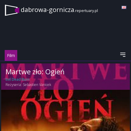
dabrowa-gornicza
.repertuary.pl
Film
Martwe zło: Ogień
Evil Dead Burn
Reżyseria:
Sebastien Vanicek