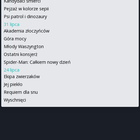
Kandydaci śmierci
Pejzaż w kolorze sepii
Psi patrol i dinozaury
31 lipca
Akademia złoczyńców
Góra mocy
Młody Waszyngton
Ostatni konsjerż
Spider-Man: Całkiem nowy dzień
24 lipca
Ekipa zwierzaków
Jej piekło
Requiem dla snu
Wyschnięci