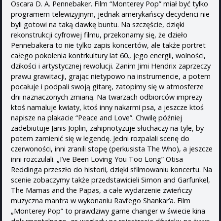
Oscara D. A. Pennebaker. Film “Monterey Pop” miał być tylko
programem telewizyjnym, jednak amerykańscy decydenci nie
byli gotowi na taką dawkę buntu. Na szczęście, dzięki
rekonstrukcji cyfrowej filmu, przekonamy się, że dzieło
Pennebakera to nie tylko zapis koncertów, ale także portret
całego pokolenia kontrkultury lat 60., jego energii, wolności,
dzikości i artystycznej rewolucji. Zanim Jimi Hendrix zaprzeczy
prawu grawitacji, grając nietypowo na instrumencie, a potem
pocałuje i podpali swoją gitarę, zatopimy się w atmosferze
dni naznaczonych zmianą. Na twarzach odbiorców imprezy
ktoś namaluje kwiaty, ktoś inny nakarmi psa, a jeszcze ktoś
napisze na plakacie “Peace and Love”. Chwilę później
zadebiutuje Janis Joplin, zahipnotyzuje słuchaczy na tyle, by
potem zamienić się w legendę. Jedni rozpalali scenę do
czerwoności, inni zranili stopę (perkusista The Who), a jeszcze
inni rozczulali. „I’ve Been Loving You Too Long” Otisa
Reddinga przeszło do historii, dzięki sfilmowaniu koncertu. Na
scenie zobaczymy także przedstawicieli Simon and Garfunkel,
The Mamas and the Papas, a całe wydarzenie zwieńczy
muzyczna mantra w wykonaniu Ravi’ego Shankar’a. Film
„Monterey Pop” to prawdziwy game changer w świecie kina