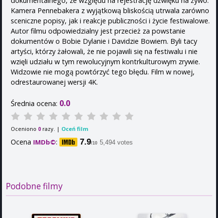
dokumentalnego, ze względu na rejestrację dźwięku na żywo.
Kamera Pennebakera z wyjątkową bliskością utrwala zarówno
sceniczne popisy, jak i reakcje publiczności i życie festiwalowe.
Autor filmu odpowiedzialny jest przecież za powstanie
dokumentów o Bobie Dylanie i Davidzie Bowiem. Byli tacy
artyści, którzy żałowali, że nie pojawili się na festiwalu i nie
wzięli udziału w tym rewolucyjnym kontrkulturowym zrywie.
Widzowie nie mogą powtórzyć tego błędu. Film w nowej,
odrestaurowanej wersji 4K.
0.0
Średnia ocena:
Oceniono
razy. |
Oceń film
0
Ocena
:
7.9
IMDb©
5,494 votes
/10
Podobne filmy