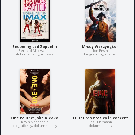
Becoming Led Zeppelin
Młody Waszyngton
Bernard MacMahon
Jon Erwin
dokumentalny, muzyka
biograficzny, dramat
One to One: John & Yoko
EPiC: Elvis Presley in concert
Kevin Macdonald
Baz Luhrmann
biograficzny, dokumentalny
dokumentalny