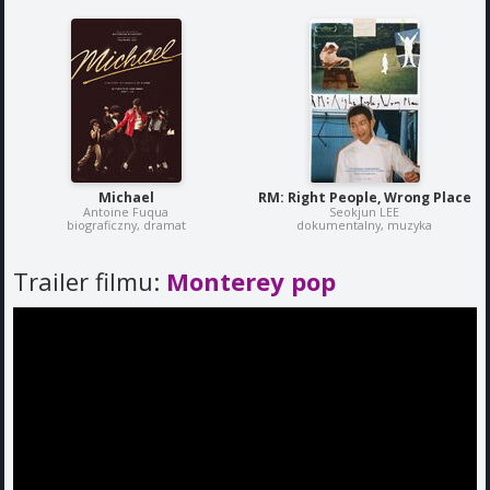
Michael
RM: Right People, Wrong Place
Antoine Fuqua
Seokjun LEE
biograficzny, dramat
dokumentalny, muzyka
Trailer filmu:
Monterey pop