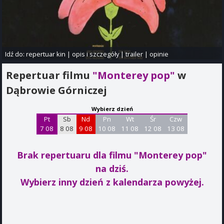
Idź do:
repertuar kin
|
opis i szczegóły
|
trailer
|
opinie
Repertuar filmu
"Monterey pop"
w
Dąbrowie Górniczej
Wybierz dzień
Pt
Sb
Nd
Pn
Wt
Śr
Czw
7 08
8 08
9 08
10 08
11 08
12 08
13 08
Brak repertuaru dla filmu "Monterey pop"
na dziś.
Wybierz inny dzień z kalendarza powyżej.