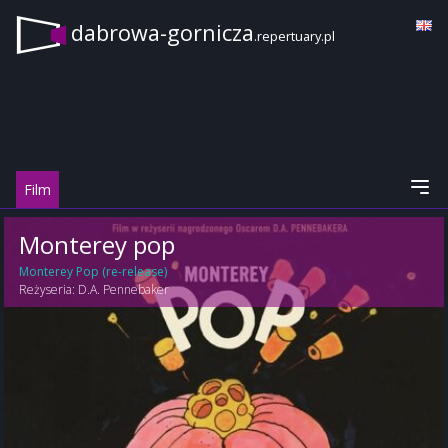
dabrowa-gornicza
.repertuary.pl
Film
Monterey pop
Monterey Pop (re-release)
Reżyseria:
D.A. Pennebaker