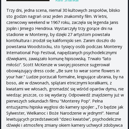
Trzy dni, jedna scena, niemal 30 kultowych zespołów, blisko
sto godzin nagrań oraz jeden znakomity film. W letni,
czerwcowy weekend w 1967 roku, zaczęła się legenda Janis
Joplin i Jimiego Hendrixa. Wystarczyły trzy gorące dni na
stadionie w Monterey, by dzięki 27 artystom powstała
kontrkultura i zrodził się kalifornijski sen. Zanim doszło do
powstania Woodstocku, sto tysięcy osób podczas Monterey
International Pop Festival, napędzanych psychodelicznymi
dźwiękami, zawiązało komunę hipisowską. Trwało “lato
miłości”. Scott McKenzie w swojej piosence sugerował
obowiązujący dress code: „Be sure to wear some flowers in
your hair.” Ludzie porzucali formalne, krępujące ubrania, by na
boso, ale w dzwonach, splątani etnicznymi koralikami, z
kwiatami we włosach, gromadzić się wśród oparów dymu, nie
wiedząc jeszcze, co się wydarzy. Odpowiedź znajdziemy już w
pierwszych sekundach filmu “Monterey Pop”. Pełna
entuzjazmu hipiska wygłosi do kamery spojler: „To będzie jak
Sylwester, Wielkanoc i Boże Narodzenie w jednym!”. Niemal
lewitujących przedstawicieli “dzieci kwiatów”, psychodeliczne
dźwięki i atmosferę zmiany okiem kamery uchwycił zdobywca