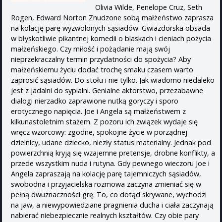
Olivia Wilde, Penelope Cruz, Seth
Rogen, Edward Norton Znudzone sobą małżeństwo zaprasza
na kolację parę wyzwolonych sąsiadów. Gwiazdorska obsada
w błyskotliwie pikantnej komedii o blaskach i cieniach pożycia
małżeńskiego. Czy miłość i pożądanie mają swój
nieprzekraczalny termin przydatności do spożycia? Aby
małżeńskiemu życiu dodać trochę smaku czasem warto
zaprosić sąsiadów. Do stołu i nie tylko. Jak wiadomo niedaleko
jest z jadalni do sypialni. Genialne aktorstwo, przezabawne
dialogi nierzadko zaprawione nutką goryczy i sporo
erotycznego napięcia. Joe i Angela są małżeństwem z
kilkunastoletnim stażem. Z pozoru ich związek wydaje się
wręcz wzorcowy: zgodne, spokojne życie w porządnej
dzielnicy, udane dziecko, niezły status materialny. Jednak pod
powierzchnią kryją się wzajemne pretensje, drobne konflikty, a
przede wszystkim nuda i rutyna. Gdy pewnego wieczoru Joe i
Angela zapraszają na kolację parę tajemniczych sąsiadów,
swobodna i przyjacielska rozmowa zaczyna zmieniać się w
pełną dwuznaczności grę. To, co dotąd skrywane, wychodzi
na jaw, a niewypowiedziane pragnienia ducha i ciała zaczynają
nabierać niebezpiecznie realnych kształtów. Czy obie pary