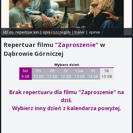
Idź do:
repertuar kin
|
opis i szczegóły
|
trailer
|
opinie
Repertuar filmu
"Zaproszenie"
w
Dąbrowie Górniczej
Wybierz dzień
Nd
Pn
Wt
Śr
Czw
Pt
Sb
9 08
10 08
11 08
12 08
13 08
14 08
15 08
Brak repertuaru dla filmu "Zaproszenie"
na
dziś.
Wybierz inny dzień z kalendarza powyżej.