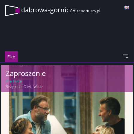
dabrowa-gornicza
.repertuary.pl
Film
Zaproszenie
The Invite
Reżyseria:
Olivia Wilde