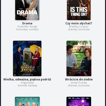
Drama
Czy mnie słychać?
Kristoffer Borgli
Bradley Cooper
komedia, romans
dramat, komedia
Wielka, odważna, piękna podróż
Wrócicie do siebie
Kogonada
Jonas Trueba
dramat, fantasy
dramat, komedia