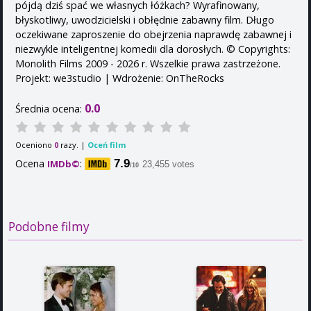
pójdą dziś spać we własnych łóżkach? Wyrafinowany,
błyskotliwy, uwodzicielski i obłędnie zabawny film. Długo
oczekiwane zaproszenie do obejrzenia naprawdę zabawnej i
niezwykle inteligentnej komedii dla dorosłych. © Copyrights:
Monolith Films 2009 - 2026 r. Wszelkie prawa zastrzeżone.
Projekt: we3studio | Wdrożenie: OnTheRocks
0.0
Średnia ocena:
Oceniono
razy. |
Oceń film
0
Ocena
:
7.9
IMDb©
23,455 votes
/10
Podobne filmy