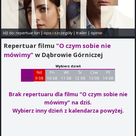
Idź do:
repertuar kin
|
opis i szczegóły
|
trailer
|
opinie
Repertuar filmu
"O czym sobie nie
mówimy"
w Dąbrowie Górniczej
Wybierz dzień
Sb
Nd
Pn
Wt
Śr
Czw
Pt
8 08
9 08
10 08
11 08
12 08
13 08
14 08
Brak repertuaru dla filmu "O czym sobie nie
mówimy"
na dziś.
Wybierz inny dzień z kalendarza powyżej.