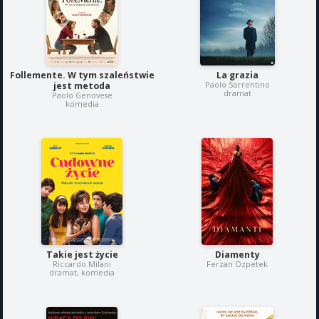
Follemente. W tym szaleństwie
La grazia
Paolo Sorrentino
jest metoda
dramat
Paolo Genovese
komedia
Takie jest życie
Diamenty
Riccardo Milani
Ferzan Ozpetek
dramat, komedia