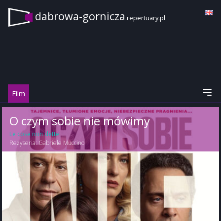
dabrowa-gornicza
.repertuary.pl
Film
O czym sobie nie mówimy
Le cose non dette
Reżyseria:
Gabriele Muccino