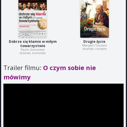
Dobrze się kłamie w miłym
Drugie życie
Maryam Touzani
towarzystwie
dramat, romans
Paolo Genovese
dramat, komedia
Trailer filmu:
O czym sobie nie
mówimy