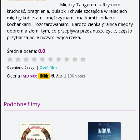
Między Tangerem a Rzymem
kruchość, pragnienia, pułapki i chwile szczęścia w relacjach
między kobietami i mężczyznami, matkami i córkami,
kochankami i rozczarowaniami. Bardzo cienka granica między
dobrem a złem, tym, co przepływa przez nasze życie, często
przytłaczając je niczym rwąca rzeka.
0.0
Średnia ocena:
Oceniono
razy. |
Oceń film
0
Ocena
:
6.7
IMDb©
1,106 votes
/10
Podobne filmy