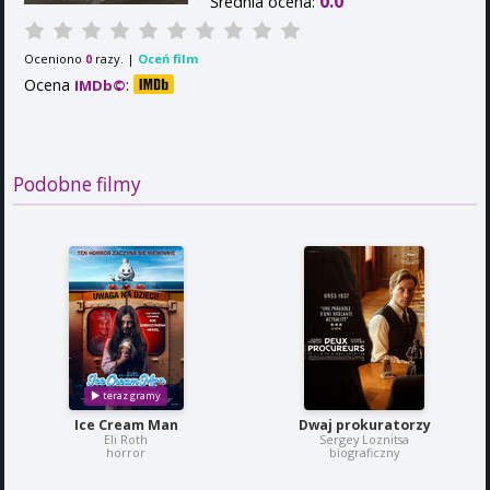
0.0
Średnia ocena:
Oceniono
razy. |
Oceń film
0
Ocena
:
IMDb©
Podobne filmy
Ice Cream Man
Dwaj prokuratorzy
Eli Roth
Sergey Loznitsa
horror
biograficzny