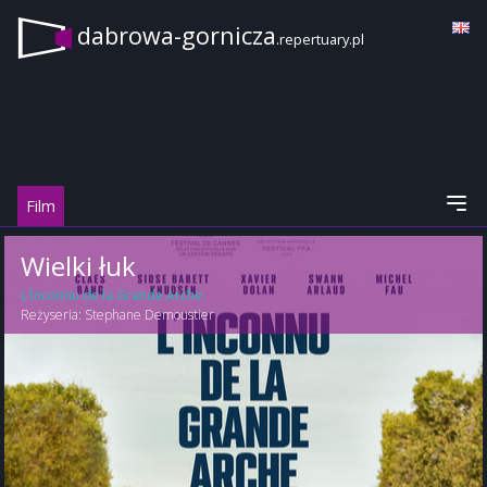
dabrowa-gornicza
.repertuary.pl
Film
Wielki łuk
L'Inconnu de la Grande Arche
Reżyseria:
Stephane Demoustier