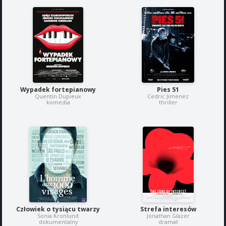
Wypadek fortepianowy
Pies 51
Quentin Dupieux
Cedric Jimenez
komedia
thriller
Człowiek o tysiącu twarzy
Strefa interesów
Sonia Kronlund
Jonathan Glazer
dokumentalny
dramat