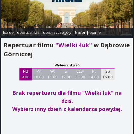
Idź do:
repertuar kin
|
opis i szczegóły
|
trailer
|
opinie
Repertuar filmu
"Wielki łuk"
w Dąbrowie
Górniczej
Wybierz dzień
Nd
Pn
Wt
Śr
Czw
Pt
Sb
9 08
10 08
11 08
12 08
13 08
14 08
15 08
Brak repertuaru dla filmu "Wielki łuk"
na
dziś.
Wybierz inny dzień z kalendarza powyżej.