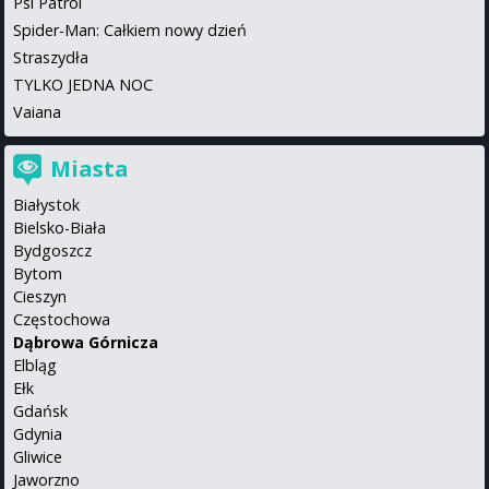
Psi Patrol
Spider-Man: Całkiem nowy dzień
Straszydła
TYLKO JEDNA NOC
Vaiana
Miasta
Białystok
Bielsko-Biała
Bydgoszcz
Bytom
Cieszyn
Częstochowa
Dąbrowa Górnicza
Elbląg
Ełk
Gdańsk
Gdynia
Gliwice
Jaworzno