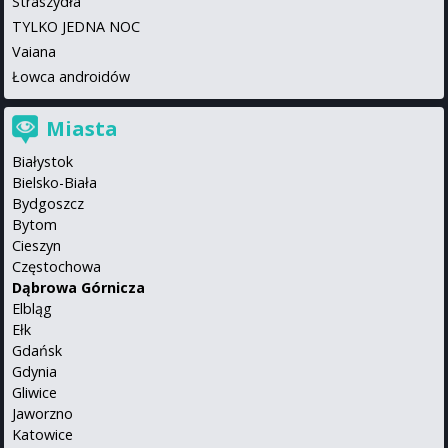
Straszydła
TYLKO JEDNA NOC
Vaiana
Łowca androidów
Miasta
Białystok
Bielsko-Biała
Bydgoszcz
Bytom
Cieszyn
Częstochowa
Dąbrowa Górnicza
Elbląg
Ełk
Gdańsk
Gdynia
Gliwice
Jaworzno
Katowice