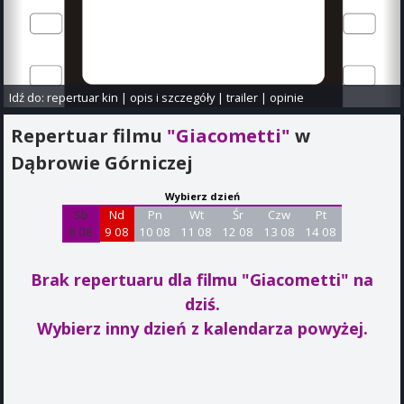
Idź do:
repertuar kin
|
opis i szczegóły
|
trailer
|
opinie
Repertuar filmu
"Giacometti"
w
Dąbrowie Górniczej
Wybierz dzień
Sb
Nd
Pn
Wt
Śr
Czw
Pt
8 08
9 08
10 08
11 08
12 08
13 08
14 08
Brak repertuaru dla filmu "Giacometti"
na
dziś.
Wybierz inny dzień z kalendarza powyżej.