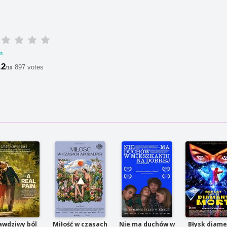
m
.2
897 votes
/10
awdziwy ból
Miłość w czasach
Nie ma duchów w
Błysk diam