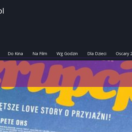
pl
Do Kina
Na Film
Wg Godzin
Dla Dzieci
Oscary 