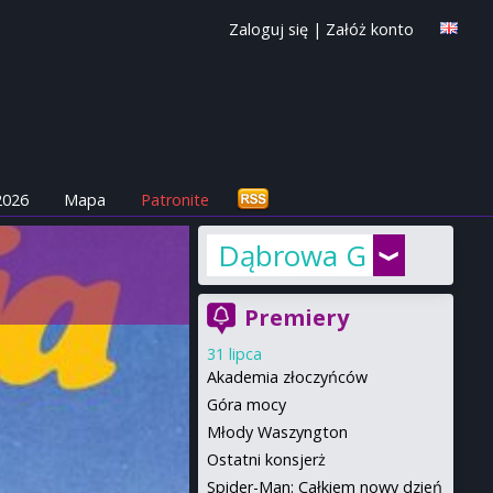
Zaloguj się
|
Załóż konto
2026
Mapa
Patronite
Dąbrowa Górnicza
Premiery
31 lipca
Akademia złoczyńców
Góra mocy
Młody Waszyngton
Ostatni konsjerż
Spider-Man: Całkiem nowy dzień