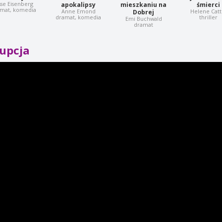
sse Eisenberg
apokalipsy
mieszkaniu na
śmierci
mat, komedia
Anne Emond
Helene Catt
Dobrej
dramat, komedia
thriller
Emi Buchwald
dramat
rupcja