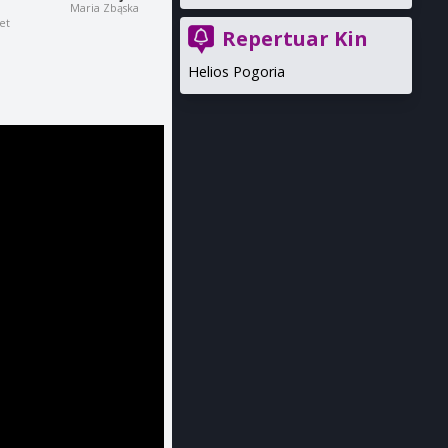
Maria Zbąska
et
Repertuar Kin
Helios Pogoria