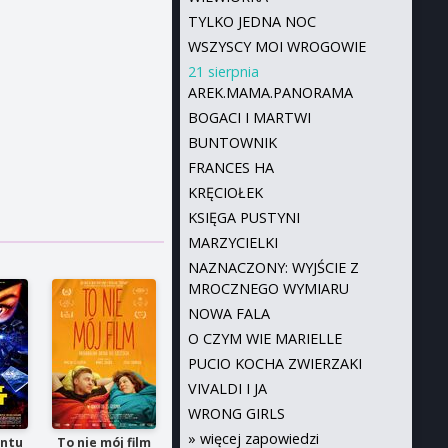
TYLKO JEDNA NOC
WSZYSCY MOI WROGOWIE
21 sierpnia
AREK.MAMA.PANORAMA
BOGACI I MARTWI
BUNTOWNIK
FRANCES HA
KRĘCIOŁEK
KSIĘGA PUSTYNI
MARZYCIELKI
NAZNACZONY: WYJŚCIE Z
MROCZNEGO WYMIARU
NOWA FALA
O CZYM WIE MARIELLE
PUCIO KOCHA ZWIERZAKI
VIVALDI I JA
WRONG GIRLS
»
więcej zapowiedzi
entu
To nie mój film