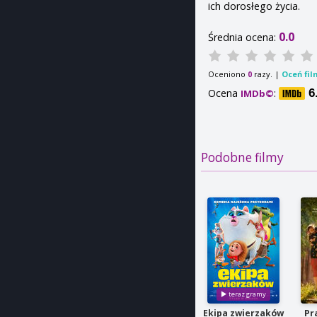
ich dorosłego życia.
0.0
Średnia ocena:
Oceniono
razy. |
Oceń fil
0
Ocena
:
6
IMDb©
Podobne filmy
Ekipa zwierzaków
Pr