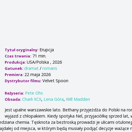
Erupcja
Tytuł oryginalny:
71 min.
Czas trwania:
USA/Polska , 2026
Produkcja:
dramat
/
romans
Gatunek:
22 maja 2026
Premiera:
Velvet Spoon
Dystrybutor filmu:
Pete Ohs
Reżyseria:
Charli XCX
,
Lena Góra
,
Will Madden
Obsada:
Jest upalne warszawskie lato. Bethany przyjeżdża do Polski na r
wyjazd z chłopakiem. Kiedy spotyka Nel, przyjaciółkę sprzed lat,
dziana chemia. Tęsknota za beztroską prowadzi je ulicami otulone
ajdalej od miejsca, w którym będą musiały podjąć decyzje ważące n