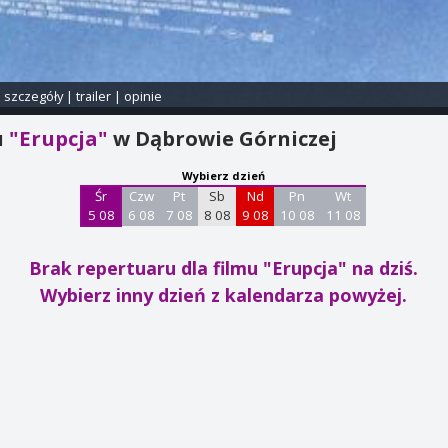
i szczegóły
|
trailer
|
opinie
u
"Erupcja"
w Dąbrowie Górniczej
Wybierz dzień
Śr
Czw
Pt
Sb
Nd
Pn
Wt
5 08
6 08
7 08
8 08
9 08
10 08
11 08
Brak repertuaru dla filmu "Erupcja"
na dziś.
Wybierz inny dzień z kalendarza powyżej.