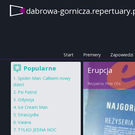
dabrowa-gornicza.repertuary.
Start
Premiery
Zapowiedzi
Popularne
Erupcja
Spider-Man: Całkiem nowy
Reżyseria:
Pete Ohs
dzień
Psi Patrol
Odyseja
Ice Cream Man
Straszydła
Vaiana
TYLKO JEDNA NOC