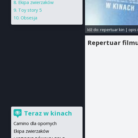
Ekipa zwierzaków
Toy story 5
Obsesja
Idź do:
repertuar kin
|
opis 
Repertuar film
Teraz w kinach
Camino dla opornych
Ekipa zwierzaków