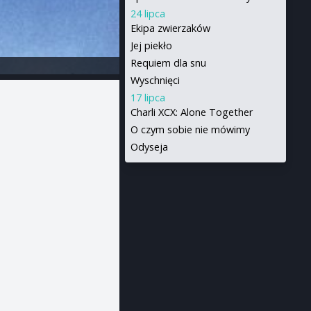
24 lipca
Ekipa zwierzaków
Jej piekło
Requiem dla snu
Wyschnięci
17 lipca
Charli XCX: Alone Together
O czym sobie nie mówimy
Odyseja