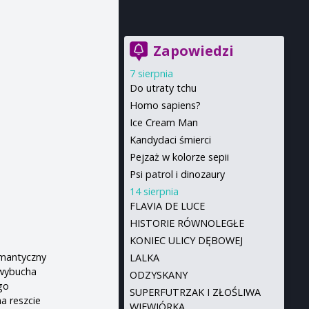
Zapowiedzi
7 sierpnia
Do utraty tchu
Homo sapiens?
Ice Cream Man
Kandydaci śmierci
Pejzaż w kolorze sepii
Psi patrol i dinozaury
14 sierpnia
FLAVIA DE LUCE
HISTORIE RÓWNOLEGŁE
KONIEC ULICY DĘBOWEJ
omantyczny
LALKA
 wybucha
ODZYSKANY
go
SUPERFUTRZAK I ZŁOŚLIWA
a reszcie
WIEWIÓRKA