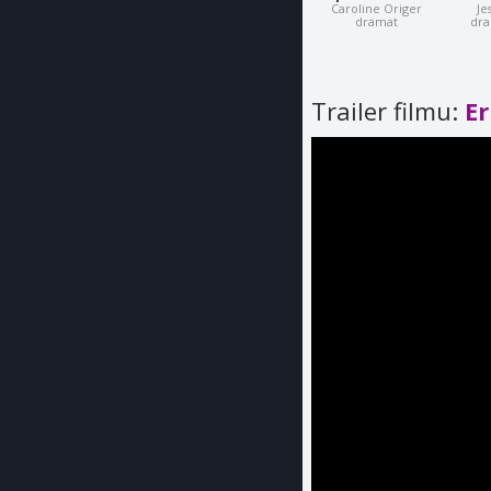
Caroline Origer
Je
dramat
dra
Trailer filmu:
E