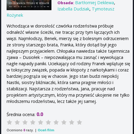
Bartłomiej Deklewa
,
Obsada:
Izabella Dudziak
,
Tymoteusz
Rożynek
Wchodząca w dorosłość czwórka rodzeństwa próbuje
odnaleźć własne ścieżki, nie tracąc przy tym łączących ich
więzi. Najmłodszy, Benek, mierzy się z bolesnym odrzuceniem
ze strony starszego brata, Franka, który dotąd był jego
najlepszym przyjacielem. Chłopaka nawiedza także tajemnicza
zjawa – Dusiołek – niepozwalająca mu zasnąć i wywołująca
nagłe napady paniki. Uciekający od rodziny Franek wplątuje się
w toksyczny związek, popada w kłopoty z narkotykami i coraz
bardziej pogrąża się w chaosie. Jego stan budzi niepokój
Nastki, siostry bliźniaczki, która sama pragnie miłości i
stabilizacji. Najstarsza z rodzeństwa, Jana, pracuje nad
projektem artystycznym, który ma przynieść ukojenie nie tylko
młodszemu rodzeństwu, lecz także jej samej.
0.0
Średnia ocena:
Oceniono
razy. |
Oceń film
0