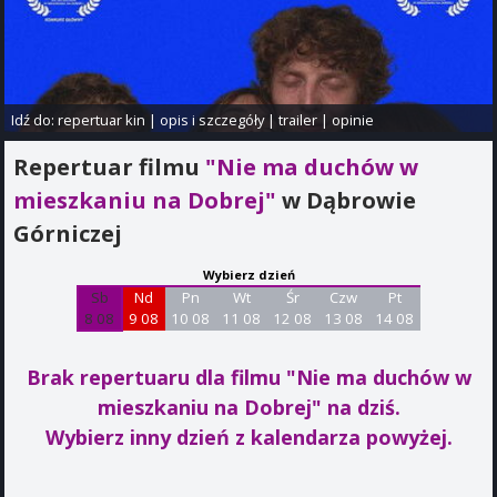
Idź do:
repertuar kin
|
opis i szczegóły
|
trailer
|
opinie
Repertuar filmu
"Nie ma duchów w
mieszkaniu na Dobrej"
w Dąbrowie
Górniczej
Wybierz dzień
Sb
Nd
Pn
Wt
Śr
Czw
Pt
8 08
9 08
10 08
11 08
12 08
13 08
14 08
Brak repertuaru dla filmu "Nie ma duchów w
mieszkaniu na Dobrej"
na dziś.
Wybierz inny dzień z kalendarza powyżej.