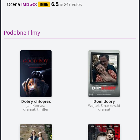
Ocena
:
6.5
IMDb©
247 votes
/10
Podobne filmy
Dobry chłopiec
Dom dobry
Jan Komasa
Wojtek Smarzowski
dramat, thriller
dramat