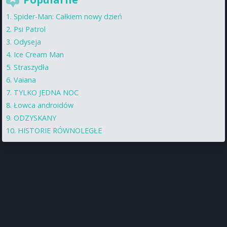
Spider-Man: Całkiem nowy dzień
Psi Patrol
Odyseja
Ice Cream Man
Straszydła
Vaiana
TYLKO JEDNA NOC
Łowca androidów
ODZYSKANY
HISTORIE RÓWNOLEGŁE