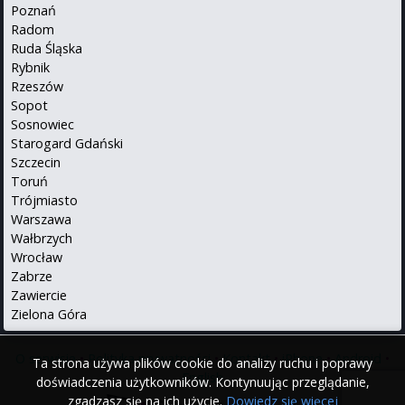
Poznań
Radom
Ruda Śląska
Rybnik
Rzeszów
Sopot
Sosnowiec
Starogard Gdański
Szczecin
Toruń
Trójmiasto
Warszawa
Wałbrzych
Wrocław
Zabrze
Zawiercie
Zielona Góra
O serwisie
•
Polityka prywatności
•
Kontakt
•
iPhone
•
Android
•
Ta strona używa plików cookie do analizy ruchu i poprawy
English
doświadczenia użytkowników. Kontynuując przeglądanie,
zgadzasz się na ich użycie.
Dowiedz się więcej