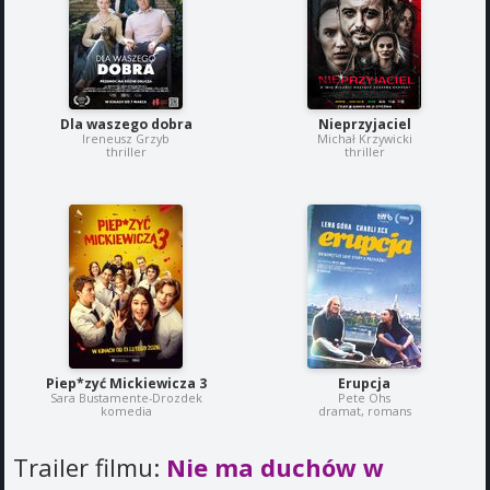
Dla waszego dobra
Nieprzyjaciel
Ireneusz Grzyb
Michał Krzywicki
thriller
thriller
Piep*zyć Mickiewicza 3
Erupcja
Sara Bustamente-Drozdek
Pete Ohs
komedia
dramat, romans
Trailer filmu:
Nie ma duchów w