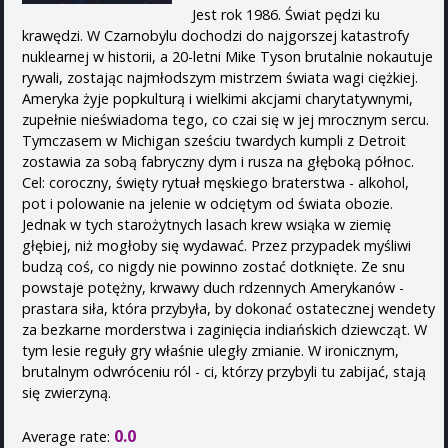
Jest rok 1986. Świat pędzi ku
krawędzi. W Czarnobylu dochodzi do najgorszej katastrofy
nuklearnej w historii, a 20-letni Mike Tyson brutalnie nokautuje
rywali, zostając najmłodszym mistrzem świata wagi ciężkiej.
Ameryka żyje popkulturą i wielkimi akcjami charytatywnymi,
zupełnie nieświadoma tego, co czai się w jej mrocznym sercu.
Tymczasem w Michigan sześciu twardych kumpli z Detroit
zostawia za sobą fabryczny dym i rusza na głęboką północ.
Cel: coroczny, święty rytuał męskiego braterstwa - alkohol,
pot i polowanie na jelenie w odciętym od świata obozie.
Jednak w tych starożytnych lasach krew wsiąka w ziemię
głębiej, niż mogłoby się wydawać. Przez przypadek myśliwi
budzą coś, co nigdy nie powinno zostać dotknięte. Ze snu
powstaje potężny, krwawy duch rdzennych Amerykanów -
prastara siła, która przybyła, by dokonać ostatecznej wendety
za bezkarne morderstwa i zaginięcia indiańskich dziewcząt. W
tym lesie reguły gry właśnie uległy zmianie. W ironicznym,
brutalnym odwróceniu ról - ci, którzy przybyli tu zabijać, stają
się zwierzyną.
0.0
Average rate: