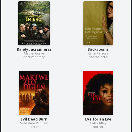
Kandydaci śmierci
Backrooms
Maciej Cuske
Kane Parsons
documentary
horror, sci-fi
Evil Dead Burn
Eye for an Eye
Sebastien Vanicek
Colin Tilley
horror
horror