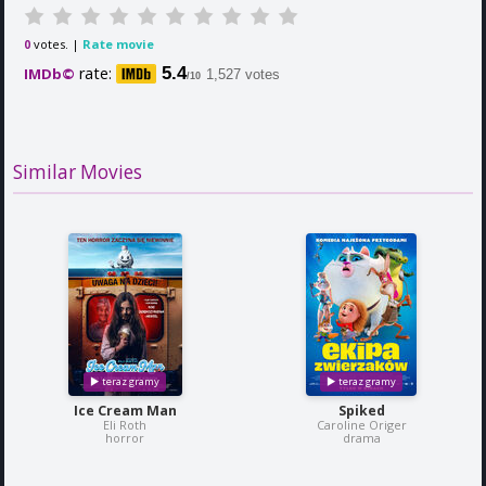
votes. |
Rate movie
0
rate:
5.4
IMDb©
1,527 votes
/10
Similar Movies
Ice Cream Man
Spiked
Eli Roth
Caroline Origer
horror
drama