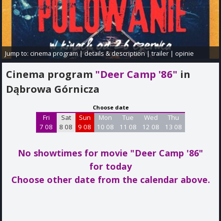
Jump to:
cinema program
|
details & description
|
trailer
|
opinie
Cinema program
"Deer Camp '86"
in
Dąbrowa Górnicza
Choose date
Fri
Sat
Sun
Mon
Tue
Wed
Thu
7 08
8 08
9 08
10 08
11 08
12 08
13 08
No showtimes for movie "Deer Camp '86"
for today
Choose other date from the calendar above.