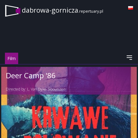
dabrowa-gornicza
.repertuary.pl
Film
Deer Camp '86
Directed by:
L. Van Dyke Siboutszen