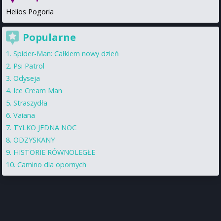
Helios Pogoria
Popularne
Spider-Man: Całkiem nowy dzień
Psi Patrol
Odyseja
Ice Cream Man
Straszydła
Vaiana
TYLKO JEDNA NOC
ODZYSKANY
HISTORIE RÓWNOLEGŁE
Camino dla opornych