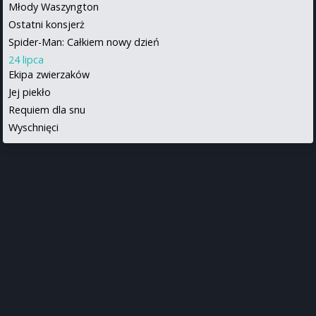
Młody Waszyngton
Ostatni konsjerż
Spider-Man: Całkiem nowy dzień
24 lipca
Ekipa zwierzaków
Jej piekło
Requiem dla snu
Wyschnięci