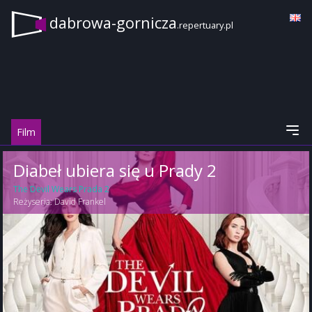
dabrowa-gornicza
.repertuary.pl
Film
Diabeł ubiera się u Prady 2
The Devil Wears Prada 2
Reżyseria:
David Frankel