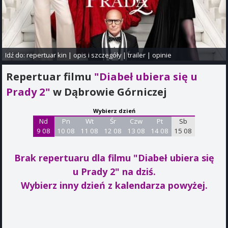
Idź do:
repertuar kin
|
opis i szczegóły
|
trailer
|
opinie
Repertuar filmu
"Diabeł ubiera się u
Prady 2"
w Dąbrowie Górniczej
Wybierz dzień
Nd
Pn
Wt
Śr
Czw
Pt
Sb
9 08
10 08
11 08
12 08
13 08
14 08
15 08
Brak repertuaru dla filmu "Diabeł ubiera się
u Prady 2"
na dziś.
Wybierz inny dzień z kalendarza powyżej.