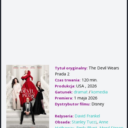
The Devil Wears
Tytuł oryginalny:
Prada 2
120 min.
Czas trwania:
USA , 2026
Produkcja:
dramat
/
komedia
Gatunek:
1 maja 2026
Premiera:
Disney
Dystrybutor filmu:
David Frankel
Reżyseria:
Stanley Tucci
,
Anne
Obsada:
Hathaway
,
Emily Blunt
,
Meryl Streep