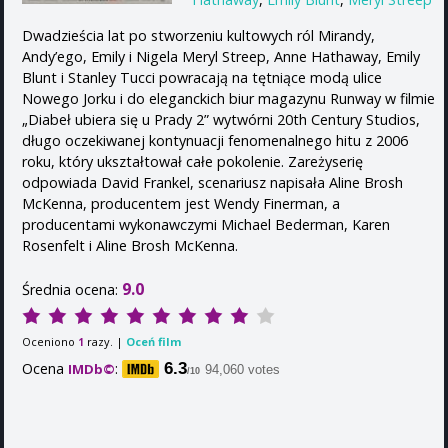
Dwadzieścia lat po stworzeniu kultowych ról Mirandy,
Andy’ego, Emily i Nigela Meryl Streep, Anne Hathaway, Emily
Blunt i Stanley Tucci powracają na tętniące modą ulice
Nowego Jorku i do eleganckich biur magazynu Runway w filmie
„Diabeł ubiera się u Prady 2” wytwórni 20th Century Studios,
długo oczekiwanej kontynuacji fenomenalnego hitu z 2006
roku, który ukształtował całe pokolenie. Zareżyserię
odpowiada David Frankel, scenariusz napisała Aline Brosh
McKenna, producentem jest Wendy Finerman, a
producentami wykonawczymi Michael Bederman, Karen
Rosenfelt i Aline Brosh McKenna.
9.0
Średnia ocena:
Oceniono
razy. |
Oceń film
1
Ocena
:
6.3
IMDb©
94,060 votes
/10