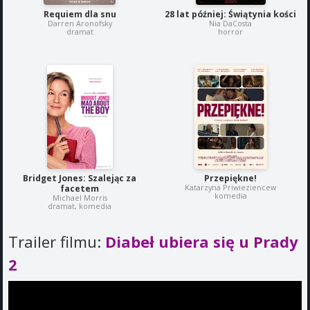
Requiem dla snu
28 lat później: Świątynia kości
Darren Aronofsky
Nia DaCosta
dramat
horror
Bridget Jones: Szalejąc za
Przepiękne!
Katarzyna Priwieziencew
facetem
komedia
Michael Morris
dramat, komedia
Trailer filmu:
Diabeł ubiera się u Prady
2