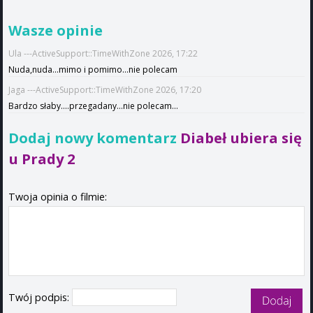
Wasze opinie
Ula ---ActiveSupport::TimeWithZone 2026, 17:22
Nuda,nuda...mimo i pomimo...nie polecam
Jaga ---ActiveSupport::TimeWithZone 2026, 17:20
Bardzo słaby....przegadany...nie polecam...
Dodaj nowy komentarz
Diabeł ubiera się
u Prady 2
Twoja opinia o filmie:
Twój podpis: