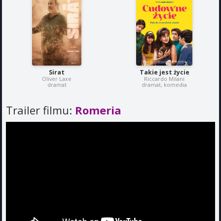
Sirat
Takie jest życie
Oliver Laxe
Riccardo Milani
dramat
dramat, komedia
Trailer filmu:
Romeria