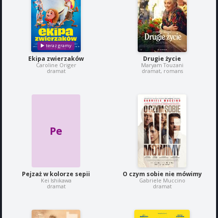
Ekipa zwierzaków
Drugie życie
Caroline Origer
Maryam Touzani
dramat
dramat, romans
Pe
Pejzaż w kolorze sepii
O czym sobie nie mówimy
Kei Ishikawa
Gabriele Muccino
dramat
dramat