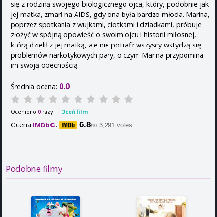
się z rodziną swojego biologicznego ojca, który, podobnie jak
jej matka, zmarł na AIDS, gdy ona była bardzo młoda. Marina,
poprzez spotkania z wujkami, ciotkami i dziadkami, próbuje
złożyć w spójną opowieść o swoim ojcu i historii miłosnej,
którą dzielił z jej matką, ale nie potrafi: wszyscy wstydzą się
problemów narkotykowych pary, o czym Marina przypomina
im swoją obecnością.
0.0
Średnia ocena:
Oceniono
razy. |
Oceń film
0
Ocena
:
6.8
IMDb©
3,291 votes
/10
Podobne filmy