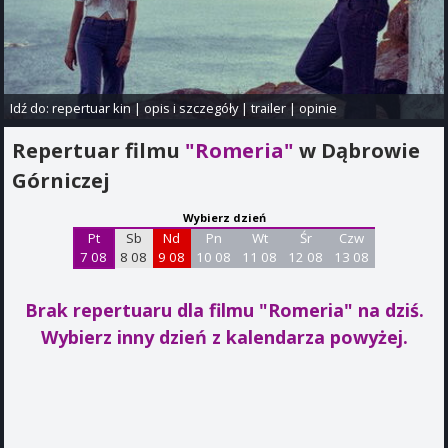
Idź do:
repertuar kin
|
opis i szczegóły
|
trailer
|
opinie
Repertuar filmu
"Romeria"
w Dąbrowie
Górniczej
Wybierz dzień
Pt
Sb
Nd
Pn
Wt
Śr
Czw
7 08
8 08
9 08
10 08
11 08
12 08
13 08
Brak repertuaru dla filmu "Romeria"
na dziś.
Wybierz inny dzień z kalendarza powyżej.