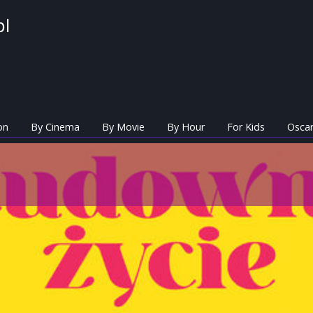
pl
on
By Cinema
By Movie
By Hour
For Kids
Oscar