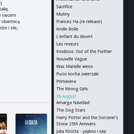
j
Sacrifice
alię.
Mutiny
e swoimi
y obietnicą
Frances Ha (re-release)
ze i sile,
Krolle Bolle
L'enfant du desert
Les reveurs
Insidious: Out of the Further
Nouvelle Vague
Was Marielle weiss
Pucio kocha zwierzaki
Primavera
The Wrong Girls
28 August
Amarga Navidad
The Dog Stars
Harry Potter and the Sorcerer's
Stone 25th Annivers
Julia Pirotte - piękno i siła