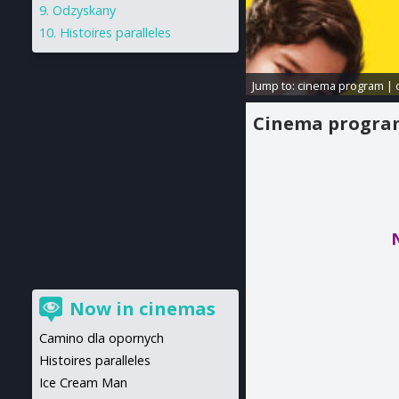
Odzyskany
Histoires paralleles
Jump to:
cinema program
|
Cinema progr
Now in cinemas
Camino dla opornych
Histoires paralleles
Ice Cream Man