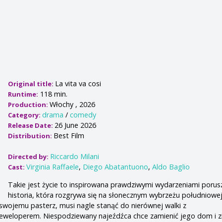
La vita va cosi
Original title:
118 min.
Runtime:
Włochy , 2026
Production:
drama
/
comedy
Category:
26 June 2026
Release Date:
Best Film
Distribution:
Riccardo Milani
Directed by:
Virginia Raffaele
,
Diego Abatantuono
,
Aldo Baglio
Cast:
Takie jest życie to inspirowana prawdziwymi wydarzeniami porus
historia, która rozgrywa się na słonecznym wybrzeżu południowej 
o swojemu pasterz, musi nagle stanąć do nierównej walki z
eloperem. Niespodziewany najeźdźca chce zamienić jego dom i z