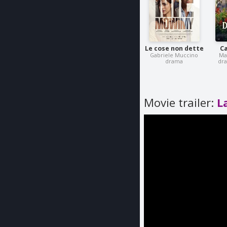
Le cose non dette
Ca
Gabriele Muccino
Ma
drama
dr
Movie trailer:
L