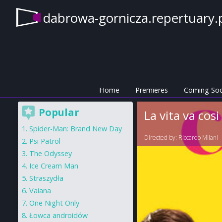
dabrowa-gornicza.repertuary.
Home
Premieres
Coming So
Popular
La vita va cosi
Spider-Man: Brand New Day
Directed by:
Riccardo Milani
Psi Patrol
The Odyssey
Ice Cream Man
Straszydła
Vaiana
One Night Only
Łowca androidów