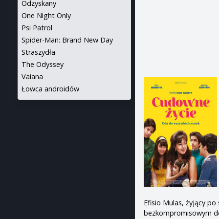
Odzyskany
One Night Only
Psi Patrol
Spider-Man: Brand New Day
Straszydła
The Odyssey
Vaiana
Łowca androidów
Efisio Mulas, żyjący p
bezkompromisowym dew