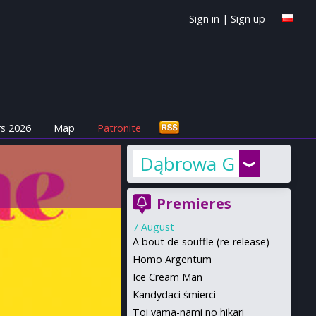
Sign in
|
Sign up
s 2026
Map
Patronite
Dąbrowa Górnicza
Premieres
7 August
A bout de souffle (re-release)
Homo Argentum
Ice Cream Man
Kandydaci śmierci
Toi yama-nami no hikari