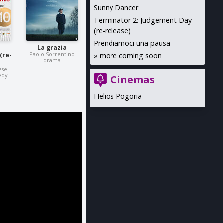
Sunny Dancer
Terminator 2: Judgement Day
(re-release)
Prendiamoci una pausa
La grazia
Paolo Sorrentino
»
more coming soon
(re-
drama
ese
edy
Cinemas
Helios Pogoria