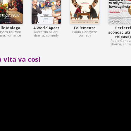
lle Malaga
A World Apart
Follemente
Perfetti
ryam Touzani
Riccardo Milani
Paolo Genovese
sconosciuti 
ama, romance
drama, comedy
comedy
release)
Paolo Genov
drama, com
a vita va cosi