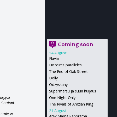
Coming soon
14 August
Flavia
Histoires paralleles
The End of Oak Street
Dolly
Odzyskany
Supermarsu ja suuri huijaus
zająca
One Night Only
Sardynii.
The Rivals of Amziah King
21 August
iemię w
Arek.Mama.Panorama