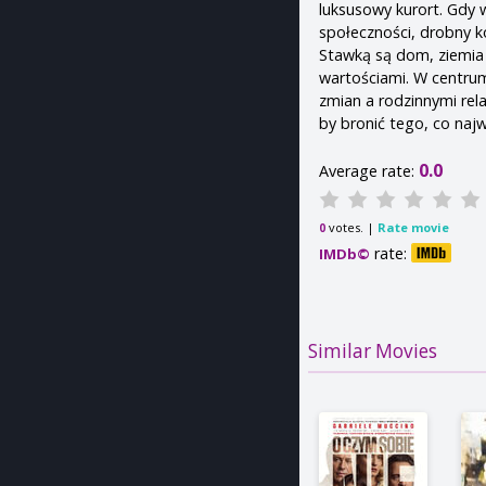
luksusowy kurort. Gdy 
społeczności, drobny k
Stawką są dom, ziemia 
wartościami. W centrum 
zmian a rodzinnymi rel
by bronić tego, co najw
0.0
Average rate:
votes. |
Rate movie
0
rate:
IMDb©
Similar Movies