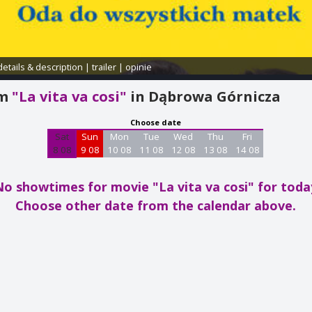
details & description
|
trailer
|
opinie
am
"La vita va cosi"
in Dąbrowa Górnicza
Choose date
Sat
Sun
Mon
Tue
Wed
Thu
Fri
8 08
9 08
10 08
11 08
12 08
13 08
14 08
No showtimes for movie "La vita va cosi"
for toda
Choose other date from the calendar above.