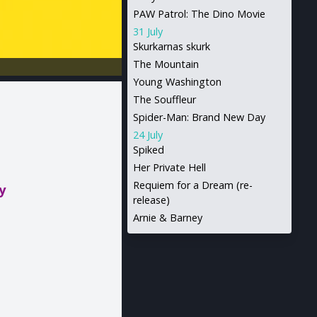
PAW Patrol: The Dino Movie
31 July
Skurkarnas skurk
The Mountain
Young Washington
The Souffleur
Spider-Man: Brand New Day
24 July
Spiked
Her Private Hell
Requiem for a Dream (re-
y
release)
Arnie & Barney