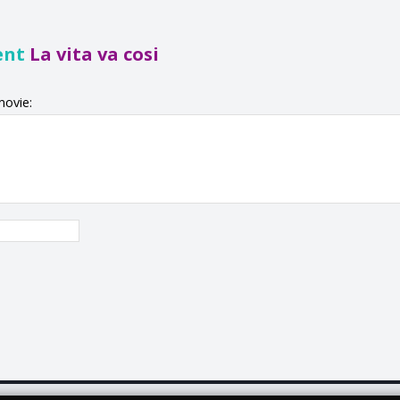
ent
La vita va cosi
movie: