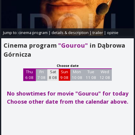
Jump to:
cinema program
|
details & description
|
trailer
|
opinie
Cinema program
"Gourou"
in Dąbrowa
Górnicza
Choose date
Thu
Fri
Sat
Sun
Mon
Tue
Wed
6 08
7 08
8 08
9 08
10 08
11 08
12 08
No showtimes for movie "Gourou"
for today
Choose other date from the calendar above.