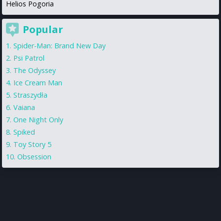
Helios Pogoria
Popular
Spider-Man: Brand New Day
Psi Patrol
The Odyssey
Ice Cream Man
Straszydła
Vaiana
One Night Only
Spiked
Toy Story 5
Obsession