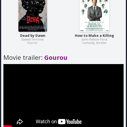
Dead by Dawn
How to Make a Killing
Dawid Torrone
John Patton Ford
horror
comedy, thriller
Movie trailer:
Gourou