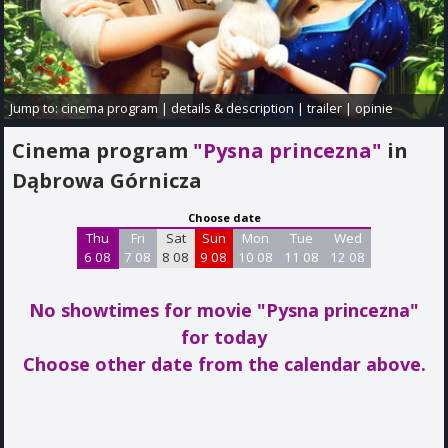
Jump to:
cinema program
|
details & description
|
trailer
|
opinie
Cinema program
"Pysna princezna"
in
Dąbrowa Górnicza
Choose date
Thu
Fri
Sat
Sun
Mon
Tue
Wed
6 08
7 08
8 08
9 08
10 08
11 08
12 08
No showtimes for movie "Pysna princezna"
for today
Choose other date from the calendar above.