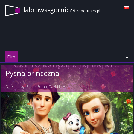
dabrowa-gornicza
.repertuary.pl
Film
Pysna princezna
Directed by:
Radek Beran
,
David Lisy