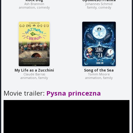
Ash Brannon
Johannes Schmid
animation, comedy
family, comedy
My Life as a Zucchini
Song of the Sea
Claude Barras
Tomm Moore
animation, family
animation, family
Movie trailer:
Pysna princezna