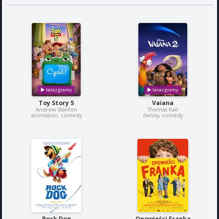
Toy Story 5
Vaiana
Andrew Stanton
Thomas Kail
animation, comedy
family, comedy
Rock Dog
Opowieści Franka