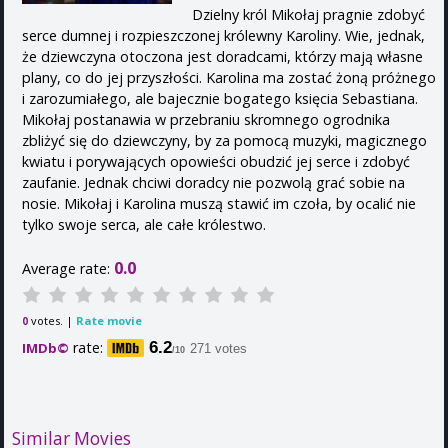
Dzielny król Mikołaj pragnie zdobyć
serce dumnej i rozpieszczonej królewny Karoliny. Wie, jednak,
że dziewczyna otoczona jest doradcami, którzy mają własne
plany, co do jej przyszłości. Karolina ma zostać żoną próżnego
i zarozumiałego, ale bajecznie bogatego księcia Sebastiana.
Mikołaj postanawia w przebraniu skromnego ogrodnika
zbliżyć się do dziewczyny, by za pomocą muzyki, magicznego
kwiatu i porywających opowieści obudzić jej serce i zdobyć
zaufanie. Jednak chciwi doradcy nie pozwolą grać sobie na
nosie. Mikołaj i Karolina muszą stawić im czoła, by ocalić nie
tylko swoje serca, ale całe królestwo.
0.0
Average rate:
votes. |
Rate movie
0
rate:
6.2
IMDb©
271 votes
/10
Similar Movies