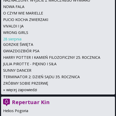
NAZNACZONY: WYJŚCIE Z MROCZNEGO WYMIARU
NOWA FALA
O CZYM WIE MARIELLE
PUCIO KOCHA ZWIERZAKI
VIVALDI I JA
WRONG GIRLS
28 sierpnia
GORZKIE ŚWIĘTA
GWIAZDOZBIÓR PSA
HARRY POTTER I KAMIEŃ FILOZOFICZNY 25. ROCZNICA
JULIA PIROTTE - PIĘKNO I SIŁA
SUNNY DANCER
TERMINATOR 2: DZIEŃ SĄDU 35. ROCZNICA
ZRÓBMY SOBIE PRZERWĘ
»
więcej zapowiedzi
Repertuar Kin
Helios Pogoria