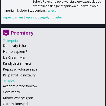
Soho”. Raymond po otwarciu pierwszego „klubu
dżentelmeńskiego” stopniowo budował swoje
imperium klubów i czasopism...
więcej
repertuar kin
|
opis i szczegóły
|
trailer
Premiery
7 sierpnia
Do utraty tchu
Homo sapiens?
Ice Cream Man
Kandydaci śmierci
Pejzaż w kolorze sepii
Psi patrol i dinozaury
31 lipca
Akademia złoczyńców
Góra mocy
Młody Waszyngton
Ostatni konsjerż