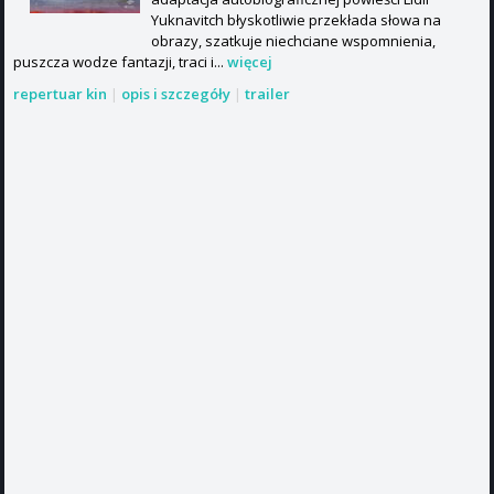
Yuknavitch błyskotliwie przekłada słowa na
obrazy, szatkuje niechciane wspomnienia,
puszcza wodze fantazji, traci i...
więcej
repertuar kin
|
opis i szczegóły
|
trailer