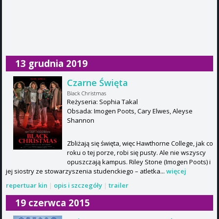
13 grudnia 2019
Czarne Święta
Black Christmas
Reżyseria: Sophia Takal
Obsada: Imogen Poots, Cary Elwes, Aleyse
Shannon
Zbliżają się święta, więc Hawthorne College, jak co
roku o tej porze, robi się pusty. Ale nie wszyscy
opuszczają kampus. Riley Stone (Imogen Poots) i
jej siostry ze stowarzyszenia studenckiego – atletka...
więcej
repertuar kin
|
opis i szczegóły
|
trailer
19 czerwca 2015