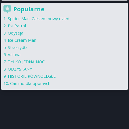
Popularne
Spider-Man: Całkiem nowy dzień
Psi Patrol
Odyseja
Ice Cream Man
Straszydła
Vaiana
TYLKO JEDNA NOC
ODZYSKANY
HISTORIE RÓWNOLEGŁE
Camino dla opornych