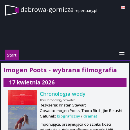
dabrowa-gornicza
.repertuary.pl
Start
Imogen Poots - wybrana filmografia
17 kwietnia 2026
Chronologia wody
The Chronology of Water
Reżyseria: Kristen Stewart
Obsada: Imogen Poots, Thora Birch, Jim Belushi
Gatunek:
biograficzny
/
dramat
Imponująca, przejmująca do szpiku kości
adaptacja autobiograficznej powieści Lidii