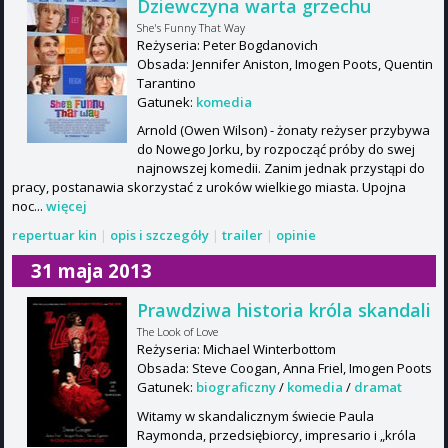
Dziewczyna warta grzechu
She's Funny That Way
Reżyseria: Peter Bogdanovich
Obsada: Jennifer Aniston, Imogen Poots, Quentin
Tarantino
Gatunek:
komedia
Arnold (Owen Wilson) - żonaty reżyser przybywa
do Nowego Jorku, by rozpocząć próby do swej
najnowszej komedii. Zanim jednak przystąpi do
pracy, postanawia skorzystać z uroków wielkiego miasta. Upojna
noc...
więcej
repertuar kin
|
opis i szczegóły
|
trailer
|
opinie
31 maja 2013
Prawdziwa historia króla skandali
The Look of Love
Reżyseria: Michael Winterbottom
Obsada: Steve Coogan, Anna Friel, Imogen Poots
Gatunek:
biograficzny
/
komedia
/
dramat
Witamy w skandalicznym świecie Paula
Raymonda, przedsiębiorcy, impresario i „króla