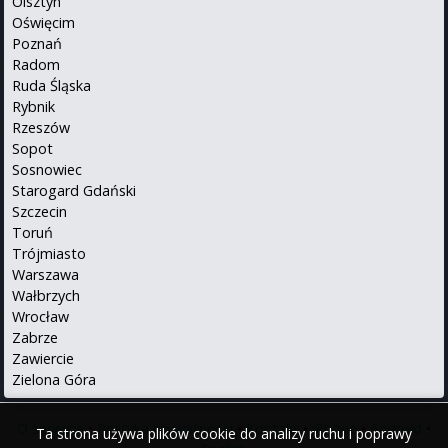
Olsztyn
Oświęcim
Poznań
Radom
Ruda Śląska
Rybnik
Rzeszów
Sopot
Sosnowiec
Starogard Gdański
Szczecin
Toruń
Trójmiasto
Warszawa
Wałbrzych
Wrocław
Zabrze
Zawiercie
Zielona Góra
O serwisie
•
Polityka prywatności
•
Kontakt
•
iPhone
•
Android
•
Ta strona używa plików cookie do analizy ruchu i poprawy