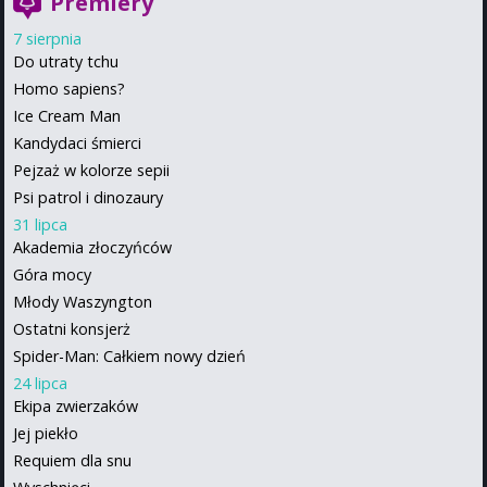
Premiery
7 sierpnia
Do utraty tchu
Homo sapiens?
Ice Cream Man
Kandydaci śmierci
Pejzaż w kolorze sepii
Psi patrol i dinozaury
31 lipca
Akademia złoczyńców
Góra mocy
Młody Waszyngton
Ostatni konsjerż
Spider-Man: Całkiem nowy dzień
24 lipca
Ekipa zwierzaków
Jej piekło
Requiem dla snu