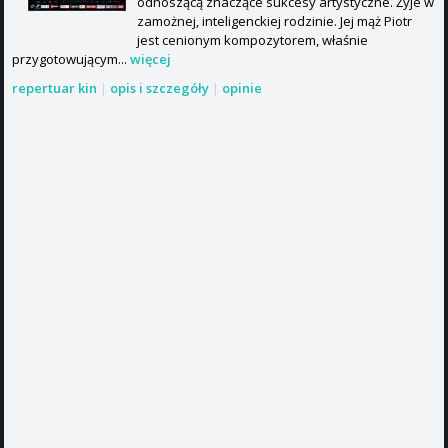
odnoszącą znaczące sukcesy artystyczne. Żyje w
zamożnej, inteligenckiej rodzinie. Jej mąż Piotr
jest cenionym kompozytorem, właśnie
przygotowującym...
więcej
repertuar kin
|
opis i szczegóły
|
opinie