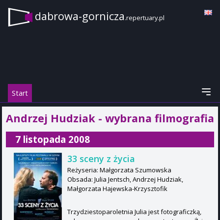
dabrowa-gornicza
.repertuary.pl
Start
Andrzej Hudziak - wybrana filmografia
7 listopada 2008
33 sceny z życia
Reżyseria: Małgorzata Szumowska
Obsada: Julia Jentsch, Andrzej Hudziak,
Małgorzata Hajewska-Krzysztofik
Trzydziestoparoletnia Julia jest fotograficzką,