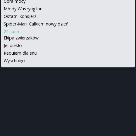
Góra mocy
Młody Waszyngton
Ostatni konsjerż
Spider-Man: Całkiem nowy dzień
24 lipca
Ekipa zwierzaków
Jej piekło
Requiem dla snu
Wyschnięci