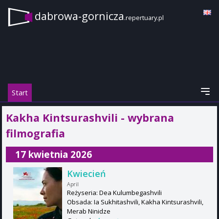
dabrowa-gornicza
.repertuary.pl
Start
Kakha Kintsurashvili - wybrana
filmografia
17 kwietnia 2026
Kwiecień
April
Reżyseria: Dea Kulumbegashvili
Obsada: Ia Sukhitashvili, Kakha Kintsurashvili,
Merab Ninidze