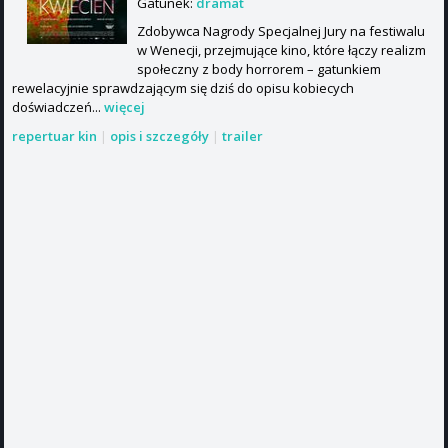
Gatunek:
dramat
Zdobywca Nagrody Specjalnej Jury na festiwalu
w Wenecji, przejmujące kino, które łączy realizm
społeczny z body horrorem – gatunkiem
rewelacyjnie sprawdzającym się dziś do opisu kobiecych
doświadczeń...
więcej
repertuar kin
|
opis i szczegóły
|
trailer