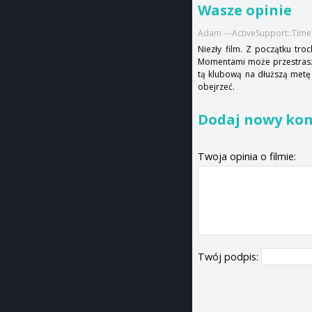
Wasze opinie
Adam ---ActiveSupport::Tim
Niezły film. Z początku tro
Momentami może przestraszyć
tą klubową na dłuższą metę
obejrzeć.
Dodaj nowy ko
Twoja opinia o filmie:
Twój podpis: