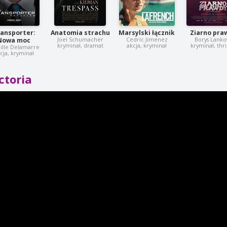
ansporter:
Anatomia strachu
Marsylski łącznik
Ziarno pra
Joel Schumacher
Cedric Jimenez
Borys Lanko
Nowa moc
kryminał, dramat
akcja, kryminał
kryminał, thri
ille Delamarre
cja, kryminał
ctoria