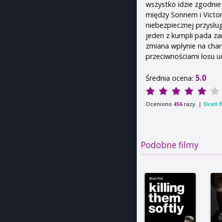
wszystko idzie zgodnie 
między Sonnem i Victor
niebezpiecznej przysłu
jeden z kumpli pada za
zmiana wpłynie na chara
przeciwnościami losu u
5.0
Średnia ocena:
Oceniono
razy. |
Oceń f
456
Podobne filmy