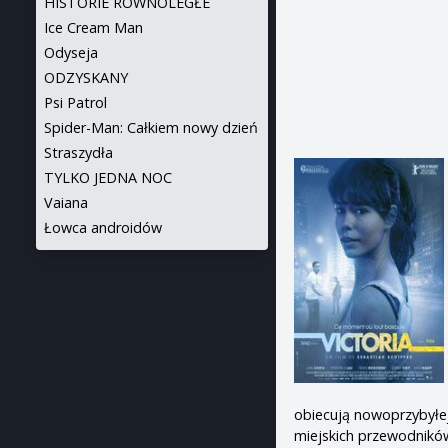
HISTORIE RÓWNOLEGŁE
Ice Cream Man
Odyseja
ODZYSKANY
Psi Patrol
Spider-Man: Całkiem nowy dzień
Straszydła
TYLKO JEDNA NOC
Vaiana
Łowca androidów
obiecują nowoprzybyłej,
miejskich przewodnikó