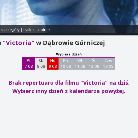
i szczegóły
|
trailer
|
opinie
u
"Victoria"
w Dąbrowie Górniczej
Wybierz dzień
Pt
Sb
Nd
Pn
Wt
Śr
Czw
7 08
8 08
9 08
10 08
11 08
12 08
13 08
Brak repertuaru dla filmu "Victoria"
na dziś.
Wybierz inny dzień z kalendarza powyżej.