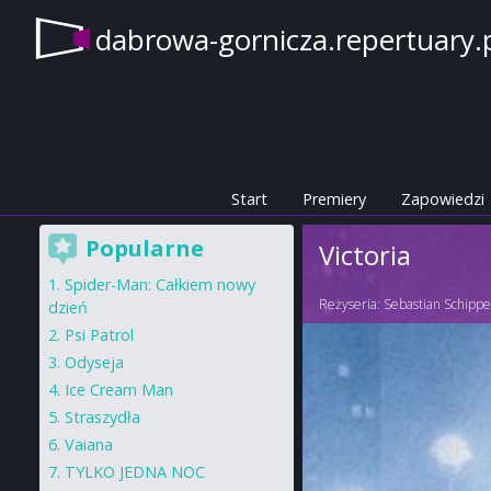
dabrowa-gornicza.repertuary.
Start
Premiery
Zapowiedzi
Popularne
Victoria
Spider-Man: Całkiem nowy
Reżyseria:
Sebastian Schippe
dzień
Psi Patrol
Odyseja
Ice Cream Man
Straszydła
Vaiana
TYLKO JEDNA NOC