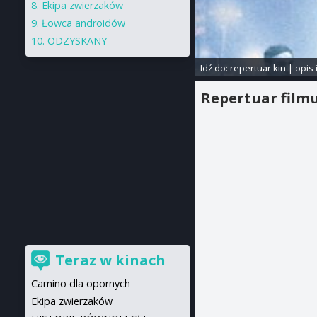
Ekipa zwierzaków
Łowca androidów
ODZYSKANY
Idź do:
repertuar kin
|
opis 
Repertuar film
Teraz w kinach
Camino dla opornych
Ekipa zwierzaków