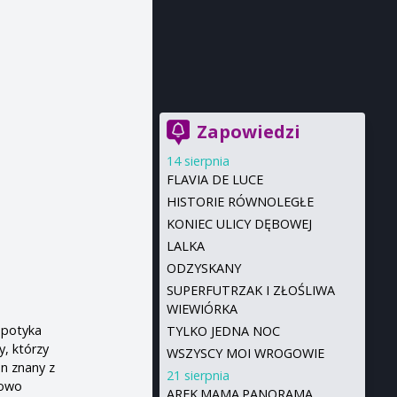
Zapowiedzi
14 sierpnia
FLAVIA DE LUCE
HISTORIE RÓWNOLEGŁE
KONIEC ULICY DĘBOWEJ
LALKA
ODZYSKANY
SUPERFUTRZAK I ZŁOŚLIWA
WIEWIÓRKA
spotyka
TYLKO JEDNA NOC
y, którzy
WSZYSCY MOI WROGOWIE
en znany z
21 sierpnia
kowo
AREK.MAMA.PANORAMA