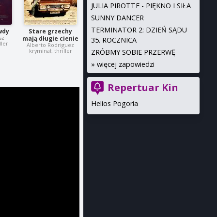
JULIA PIROTTE - PIĘKNO I SIŁA
SUNNY DANCER
TERMINATOR 2: DZIEŃ SĄDU
wdy
Stare grzechy
sz
mają długie cienie
35. ROCZNICA
ller
Alberto Rodriguez
kryminał, thriller
ZRÓBMY SOBIE PRZERWĘ
»
więcej zapowiedzi
Repertuar Kin
Helios Pogoria