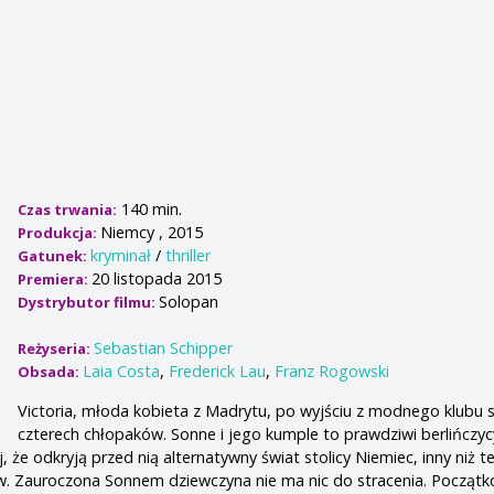
140 min.
Czas trwania:
Niemcy , 2015
Produkcja:
kryminał
/
thriller
Gatunek:
20 listopada 2015
Premiera:
Solopan
Dystrybutor filmu:
Sebastian Schipper
Reżyseria:
Laia Costa
,
Frederick Lau
,
Franz Rogowski
Obsada:
Victoria, młoda kobieta z Madrytu, po wyjściu z modnego klubu 
czterech chłopaków. Sonne i jego kumple to prawdziwi berlińczyc
 że odkryją przed nią alternatywny świat stolicy Niemiec, inny niż t
w. Zauroczona Sonnem dziewczyna nie ma nic do stracenia. Począt