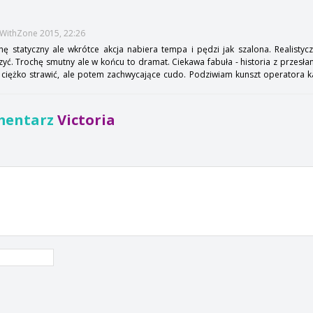
eWithZone 2015, 22:26
chę statyczny ale wkrótce akcja nabiera tempa i pędzi jak szalona. Realistyc
. Trochę smutny ale w końcu to dramat. Ciekawa fabuła - historia z przesłan
 ciężko strawić, ale potem zachwycające cudo. Podziwiam kunszt operatora
mentarz
Victoria