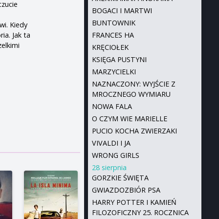
czucie
BOGACI I MARTWI
BUNTOWNIK
wi. Kiedy
ia. Jak ta
FRANCES HA
zelkimi
KRĘCIOŁEK
KSIĘGA PUSTYNI
MARZYCIELKI
NAZNACZONY: WYJŚCIE Z
MROCZNEGO WYMIARU
NOWA FALA
O CZYM WIE MARIELLE
PUCIO KOCHA ZWIERZAKI
VIVALDI I JA
WRONG GIRLS
28 sierpnia
GORZKIE ŚWIĘTA
GWIAZDOZBIÓR PSA
HARRY POTTER I KAMIEŃ
FILOZOFICZNY 25. ROCZNICA