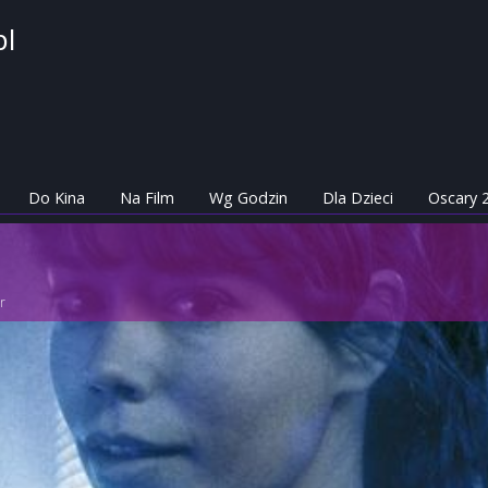
pl
Do Kina
Na Film
Wg Godzin
Dla Dzieci
Oscary 
r