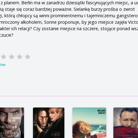
z planem. Berlin ma w zanadrzu dziesiątki fascynujących miejsc, a u
ią staje się coraz bardziej poważne. Sielankę burzy prośba o zwrot
gi, którą chłopcy są winni prominentnemu i tajemniczemu gangstero
mroczony alkoholem, Sonne proponuje, by jego miejsce zajęła Victor
kter ich relacji? Czy zostanie miejsce na szczere, stojące ponad ws
czucie?
ilm