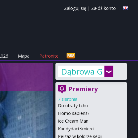
Zaloguj się
|
Załóż konto
2026
Mapa
Patronite
Dąbrowa Górnicza
Premiery
7 sierpnia
Do utraty tchu
Homo sapiens?
Ice Cream Man
Kandydaci śmierci
Pejzaż w kolorze sepii