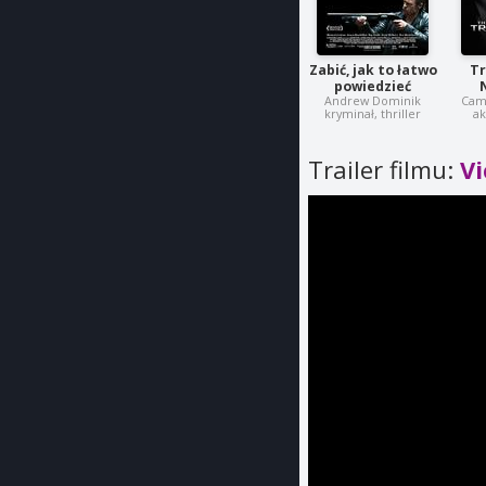
Zabić, jak to łatwo
Tr
powiedzieć
Andrew Dominik
Cam
kryminał, thriller
ak
Trailer filmu:
Vi