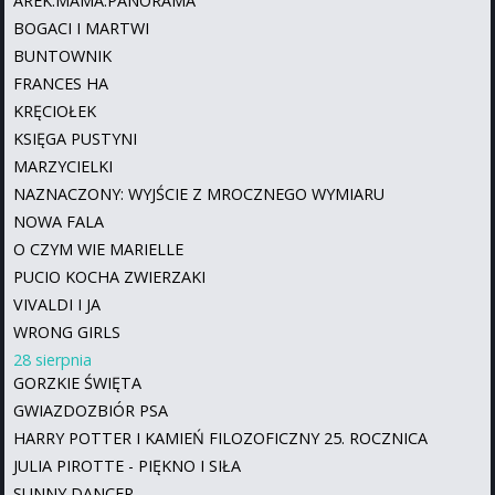
AREK.MAMA.PANORAMA
BOGACI I MARTWI
BUNTOWNIK
FRANCES HA
KRĘCIOŁEK
KSIĘGA PUSTYNI
MARZYCIELKI
NAZNACZONY: WYJŚCIE Z MROCZNEGO WYMIARU
NOWA FALA
O CZYM WIE MARIELLE
PUCIO KOCHA ZWIERZAKI
VIVALDI I JA
WRONG GIRLS
28 sierpnia
GORZKIE ŚWIĘTA
GWIAZDOZBIÓR PSA
HARRY POTTER I KAMIEŃ FILOZOFICZNY 25. ROCZNICA
JULIA PIROTTE - PIĘKNO I SIŁA
SUNNY DANCER