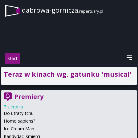
dabrowa-gornicza
.repertuary.pl
Start
Teraz w kinach wg. gatunku 'musical'
Premiery
7 sierpnia
Do utraty tchu
Homo sapiens?
Ice Cream Man
Kandydaci śmierci