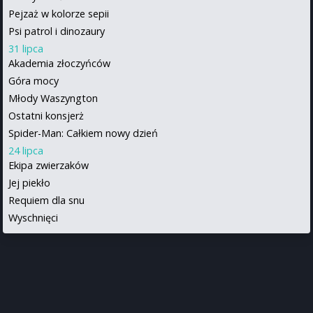
Pejzaż w kolorze sepii
Psi patrol i dinozaury
31 lipca
Akademia złoczyńców
Góra mocy
Młody Waszyngton
Ostatni konsjerż
Spider-Man: Całkiem nowy dzień
24 lipca
Ekipa zwierzaków
Jej piekło
Requiem dla snu
Wyschnięci