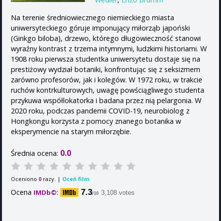
Na terenie średniowiecznego niemieckiego miasta
uniwersyteckiego góruje imponujący miłorząb japoński
(Ginkgo biloba), drzewo, którego długowieczność stanowi
wyraźny kontrast z trzema intymnymi, ludzkimi historiami. W
1908 roku pierwsza studentka uniwersytetu dostaje się na
prestiżowy wydział botaniki, konfrontując się z seksizmem
zarówno profesorów, jak i kolegów. W 1972 roku, w trakcie
ruchów kontrkulturowych, uwagę powściągliwego studenta
przykuwa współlokatorka i badana przez nią pelargonia. W
2020 roku, podczas pandemii COVID-19, neurobiolog z
Hongkongu korzysta z pomocy znanego botanika w
eksperymencie na starym miłorzębie.
0.0
Średnia ocena:
Oceniono
razy. |
Oceń film
0
Ocena
:
7.3
IMDb©
3,108 votes
/10