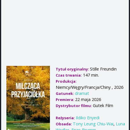
Stille Freundin
Tytuł oryginalny:
147 min.
Czas trwania:
Produkcja:
Niemcy/Węgry/Francja/Chiny , 2026
dramat
Gatunek:
22 maja 2026
Premiera:
Gutek Film
Dystrybutor filmu:
Ildiko Enyedi
Reżyseria:
Tony Leung Chiu-Wai
,
Luna
Obsada:
Wedler
,
Enzo Brumm