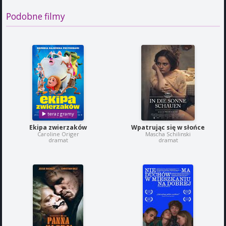
Podobne filmy
Ekipa zwierzaków
Wpatrując się w słońce
Caroline Origer
Mascha Schilinski
dramat
dramat