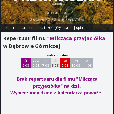
Idź do:
repertuar kin
|
opis i szczegóły
|
trailer
|
opinie
Repertuar filmu
"Milcząca przyjaciółka"
w Dąbrowie Górniczej
Wybierz dzień
Śr
Czw
Pt
Sb
Nd
Pn
Wt
5 08
6 08
7 08
8 08
9 08
10 08
11 08
Brak repertuaru dla filmu "Milcząca
przyjaciółka"
na dziś.
Wybierz inny dzień z kalendarza powyżej.