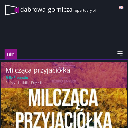
dabrowa-gornicza
.repertuary.pl
Film
Milcząca przyjaciółka
Stille Freundin
Reżyseria:
Ildiko Enyedi