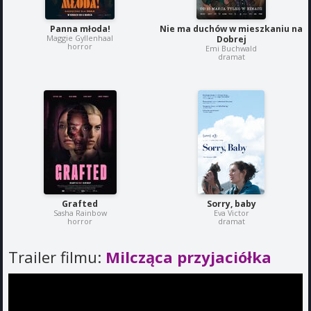
Panna młoda!
Nie ma duchów w mieszkaniu na
Maggie Gyllenhaal
Dobrej
horror
Emi Buchwald
dramat
Grafted
Sorry, baby
Sasha Rainbow
Eva Victor
horror
dramat
Trailer filmu:
Milcząca przyjaciółka