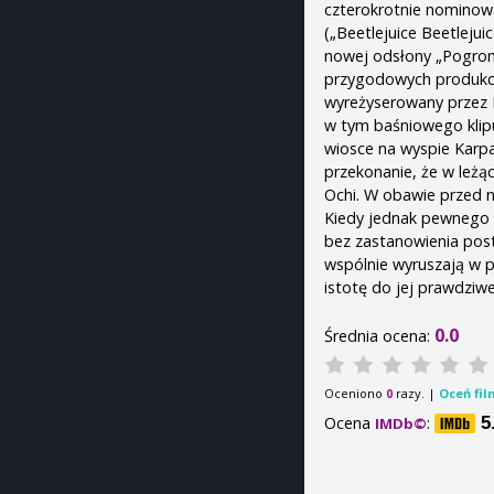
czterokrotnie nominow
(„Beetlejuice Beetlejui
nowej odsłony „Pogrom
przygodowych produkcji 
wyreżyserowany przez I
w tym baśniowego klipu 
wiosce na wyspie Karpat
przekonanie, że w leżą
Ochi. W obawie przed 
Kiedy jednak pewnego 
bez zastanowienia pos
wspólnie wyruszają w p
istotę do jej prawdzi
0.0
Średnia ocena:
Oceniono
razy. |
Oceń fil
0
Ocena
:
5
IMDb©