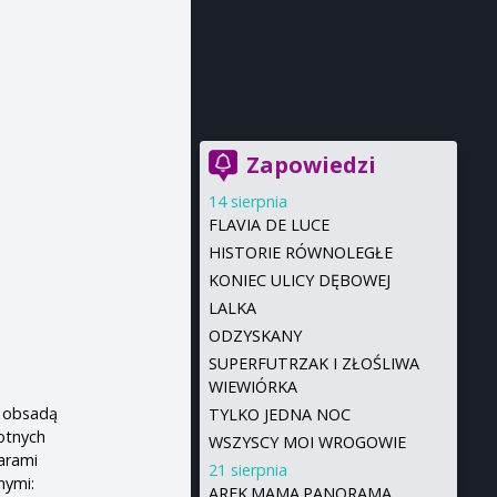
Zapowiedzi
14 sierpnia
FLAVIA DE LUCE
HISTORIE RÓWNOLEGŁE
KONIEC ULICY DĘBOWEJ
LALKA
ODZYSKANY
SUPERFUTRZAK I ZŁOŚLIWA
WIEWIÓRKA
ą obsadą
TYLKO JEDNA NOC
rotnych
WSZYSCY MOI WROGOWIE
arami
21 sierpnia
nymi:
AREK.MAMA.PANORAMA