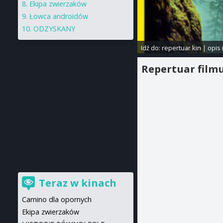
Ekipa zwierzaków
Łowca androidów
ODZYSKANY
Idź do:
repertuar kin
|
opis 
Repertuar film
Teraz w kinach
Camino dla opornych
Ekipa zwierzaków