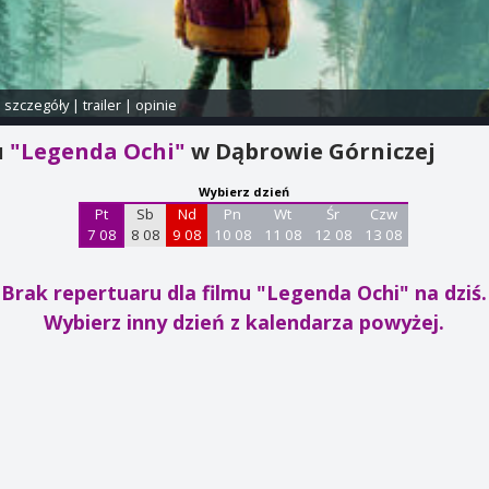
i szczegóły
|
trailer
|
opinie
u
"Legenda Ochi"
w Dąbrowie Górniczej
Wybierz dzień
Pt
Sb
Nd
Pn
Wt
Śr
Czw
7 08
8 08
9 08
10 08
11 08
12 08
13 08
Brak repertuaru dla filmu "Legenda Ochi"
na dziś.
Wybierz inny dzień z kalendarza powyżej.