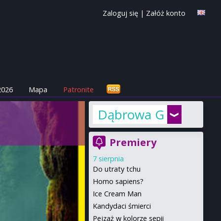
Zaloguj się
|
Załóż konto
2026
Mapa
Patronite
Dąbrowa Górnicza
Premiery
7 sierpnia
Do utraty tchu
Homo sapiens?
Ice Cream Man
Kandydaci śmierci
Pejzaż w kolorze sepii