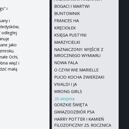
BOGACI I MARTWI
s” i
BUNTOWNIK
sany i
FRANCES HA
eledysków,
KRĘCIOŁEK
 odległej
KSIĘGA PUSTYNI
anuje
MARZYCIELKI
nane jako
NAZNACZONY: WYJŚCIE Z
 zmroku.
MROCZNEGO WYMIARU
małe Ochi,
NOWA FALA
bna więź i
dzić małą
O CZYM WIE MARIELLE
PUCIO KOCHA ZWIERZAKI
VIVALDI I JA
WRONG GIRLS
28 sierpnia
GORZKIE ŚWIĘTA
GWIAZDOZBIÓR PSA
HARRY POTTER I KAMIEŃ
FILOZOFICZNY 25. ROCZNICA