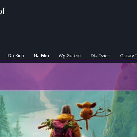
pl
Do Kina
Na Film
Wg Godzin
Dla Dzieci
Oscary 