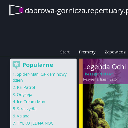
dabrowa-gornicza.repertuary.
Start
Premiery
Zapowiedzi
Popularne
Legenda Ochi
Spider-Man: Całkiem nowy
The Legend of Ochi
Reżyseria:
Isaiah Saxon
dzień
Psi Patrol
Odyseja
Ice Cream Man
Straszydła
Vaiana
TYLKO JEDNA NOC