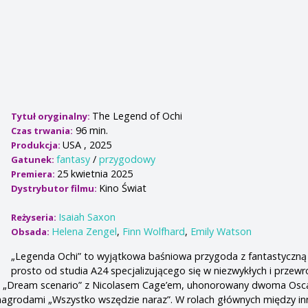
The Legend of Ochi
Tytuł oryginalny:
96 min.
Czas trwania:
USA , 2025
Produkcja:
fantasy
/
przygodowy
Gatunek:
25 kwietnia 2025
Premiera:
Kino Świat
Dystrybutor filmu:
Isaiah Saxon
Reżyseria:
Helena Zengel
,
Finn Wolfhard
,
Emily Watson
Obsada:
„Legenda Ochi” to wyjątkowa baśniowa przygoda z fantastyczn
prosto od studia A24 specjalizującego się w niezwykłych i przew
ak: „Dream scenario” z Nicolasem Cage’em, uhonorowany dwoma Osc
nagrodami „Wszystko wszędzie naraz”. W rolach głównych między in