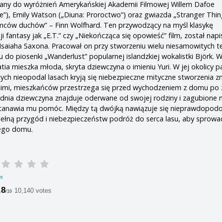
any do wyróżnień Amerykańskiej Akademii Filmowej Willem Dafoe
ce”), Emily Watson („Diuna: Proroctwo”) oraz gwiazda „Stranger Thing
ców duchów” – Finn Wolfhard. Ten przywodzący na myśl klasykę
fantasy jak „E.T.” czy „Niekończąca się opowieść” film, został napi
saiaha Saxona. Pracował on przy stworzeniu wielu niesamowitych t
do piosenki „Wanderlust” popularnej islandzkiej wokalistki Björk. W
ia mieszka młoda, skryta dziewczyna o imieniu Yuri. W jej okolicy p
cych nieopodal lasach kryją się niebezpieczne mityczne stworzenia z
nimi, mieszkańców przestrzega się przed wychodzeniem z domu po
dnia dziewczyna znajduje oderwane od swojej rodziny i zagubione 
tanawia mu pomóc. Między tą dwójką nawiązuje się nieprawdopodo
ełną przygód i niebezpieczeństw podróż do serca lasu, aby sprowa
wego domu.
m
.8
10,140 votes
/10