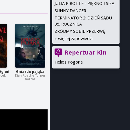
JULIA PIROTTE - PIĘKNO I SIŁA
SUNNY DANCER
TERMINATOR 2: DZIEŃ SĄDU
35. ROCZNICA
ZRÓBMY SOBIE PRZERWĘ
»
więcej zapowiedzi
Repertuar Kin
Helios Pogoria
Ogień
Gniazdo pająka
icek
Kiah Roache-Turner
horror