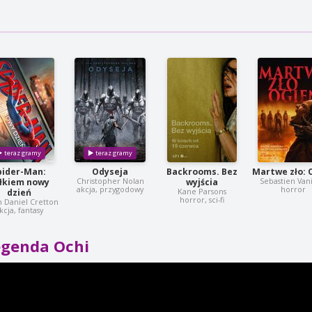
pider-Man:
Odyseja
Backrooms. Bez
Martwe zło: 
Christopher Nolan
Sebastien Van
łkiem nowy
wyjścia
akcja, przygodowy
horror
Kane Parsons
dzień
horror, sci-fi
n Daniel Cretton
kcja, fantasy
egenda Ochi