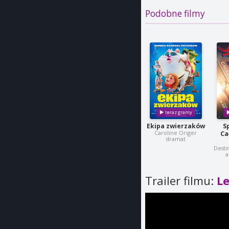
Podobne filmy
Ekipa zwierzaków
S
Caroline Origer
Ca
dramat
Desti
a
Trailer filmu:
L