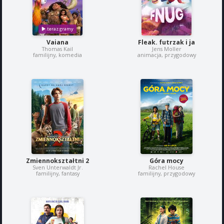
Vaiana
Fleak. futrzak i ja
Thomas Kail
Jens Moller
familijny, komedia
animacja, przygodowy
Zmiennokształtni 2
Góra mocy
Sven Unterwaldt Jr.
Rachel House
familijny, fantasy
familijny, przygodowy