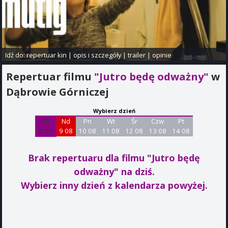
Idź do:
repertuar kin
|
opis i szczegóły
|
trailer
|
opinie
Repertuar filmu
"Jutro będę odważny"
w
Dąbrowie Górniczej
Wybierz dzień
Sb
Nd
Pn
Wt
Śr
Czw
Pt
8 08
9 08
10 08
11 08
12 08
13 08
14 08
Brak repertuaru dla filmu "Jutro będę
odważny"
na dziś.
Wybierz inny dzień z kalendarza powyżej.