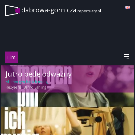
dabrowa-gornicza
.repertuary.pl
Film
Jutro będę odważny
Ab morgen bin ich mutig
Reżyseria:
Bernd Sahling