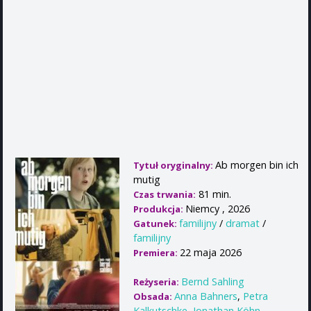
Ab morgen bin ich
Tytuł oryginalny:
mutig
81 min.
Czas trwania:
Niemcy , 2026
Produkcja:
familijny
/
dramat
/
Gatunek:
familijny
22 maja 2026
Premiera:
Bernd Sahling
Reżyseria:
Anna Bahners
,
Petra
Obsada:
Kalkutschke
,
Jonathan Köhn