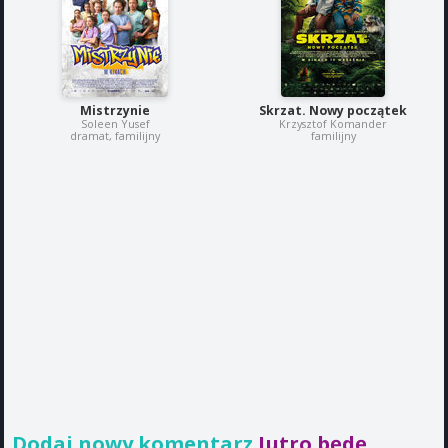
Mistrzynie
Skrzat. Nowy początek
Soleen Yusef
Krzysztof Komander
dramat, familijny
familijny
Dodaj nowy komentarz
Jutro będę