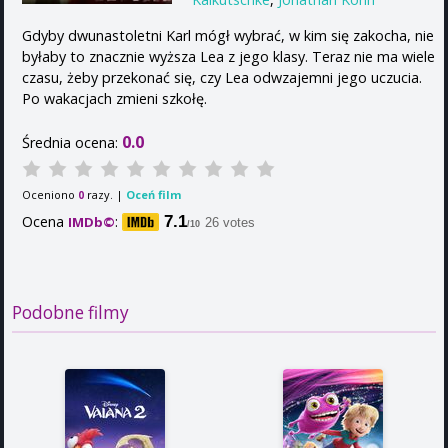
Gdyby dwunastoletni Karl mógł wybrać, w kim się zakocha, nie
byłaby to znacznie wyższa Lea z jego klasy. Teraz nie ma wiele
czasu, żeby przekonać się, czy Lea odwzajemni jego uczucia.
Po wakacjach zmieni szkołę.
0.0
Średnia ocena:
Oceniono
razy. |
Oceń film
0
Ocena
:
7.1
IMDb©
26 votes
/10
Podobne filmy