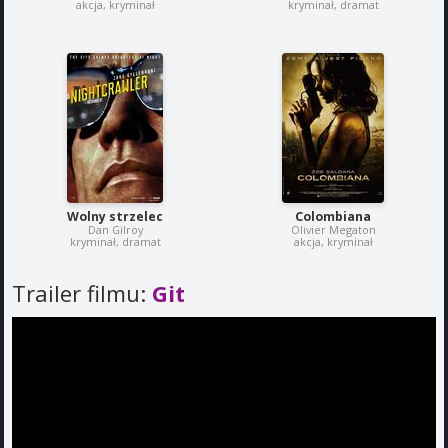
akcja, kryminał
kryminał, dramat
Wolny strzelec
Colombiana
Dan Gilroy
Olivier Megaton
kryminał, dramat
akcja, kryminał
Trailer filmu:
Git