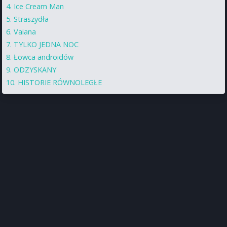
Ice Cream Man
Straszydła
Vaiana
TYLKO JEDNA NOC
Łowca androidów
ODZYSKANY
HISTORIE RÓWNOLEGŁE