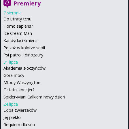
Premiery
7 sierpnia
Do utraty tchu
Homo sapiens?
Ice Cream Man
Kandydaci śmierci
Pejzaż w kolorze sepii
Psi patrol i dinozaury
31 lipca
Akademia złoczyńców
Góra mocy
Młody Waszyngton
Ostatni konsjerż
Spider-Man: Całkiem nowy dzień
24 lipca
Ekipa zwierzaków
Jej piekło
Requiem dla snu