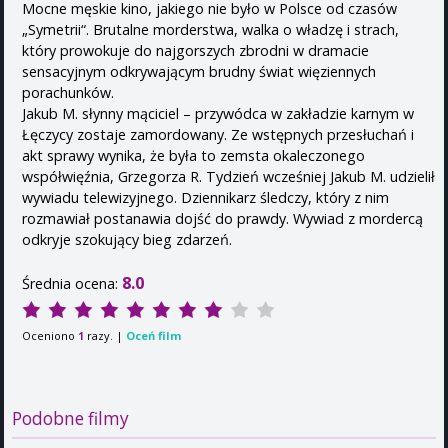
Mocne męskie kino, jakiego nie było w Polsce od czasów
„Symetrii“. Brutalne morderstwa, walka o władzę i strach,
który prowokuje do najgorszych zbrodni w dramacie
sensacyjnym odkrywającym brudny świat więziennych
porachunków.
Jakub M. słynny mąciciel – przywódca w zakładzie karnym w
Łęczycy zostaje zamordowany. Ze wstępnych przesłuchań i
akt sprawy wynika, że była to zemsta okaleczonego
współwięźnia, Grzegorza R. Tydzień wcześniej Jakub M. udzielił
wywiadu telewizyjnego. Dziennikarz śledczy, który z nim
rozmawiał postanawia dojść do prawdy. Wywiad z mordercą
odkryje szokujący bieg zdarzeń.
8.0
Średnia ocena:
Oceniono
razy. |
Oceń film
1
Podobne filmy