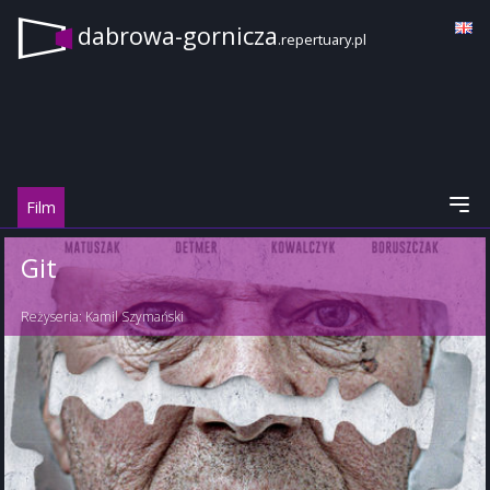
dabrowa-gornicza
.repertuary.pl
Film
Git
Reżyseria:
Kamil Szymański