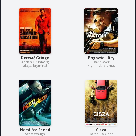
Dorwać Gringo
Bogowie ulicy
Adrian Grunberg
David Ayer
akcja, kryminał
kryminał, dramat
Need for Speed
Cisza
Scott Waugh
Baran Bo Odar