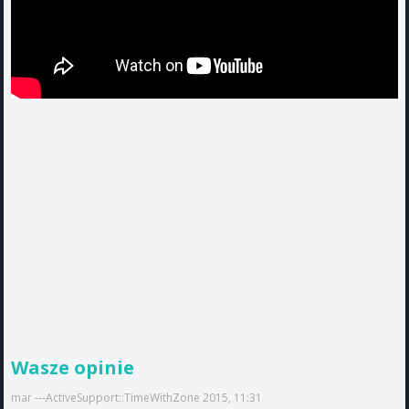
Wasze opinie
mar ---ActiveSupport::TimeWithZone 2015, 11:31