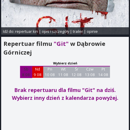
Idź do:
repertuar kin
|
opis i szczegóły
|
trailer
|
opinie
Repertuar filmu
"Git"
w Dąbrowie
Górniczej
Wybierz dzień
Sb
Nd
Pn
Wt
Śr
Czw
Pt
8 08
9 08
10 08
11 08
12 08
13 08
14 08
Brak repertuaru dla filmu "Git"
na dziś.
Wybierz inny dzień z kalendarza powyżej.